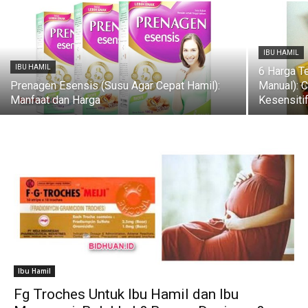
IBU HAMIL
IBU HAMIL
6 Harga T
Prenagen Esensis (Susu Agar Cepat Hamil):
Manual): 
Manfaat dan Harga
Kesensiti
Ibu Hamil
Fg Troches Untuk Ibu Hamil dan Ibu