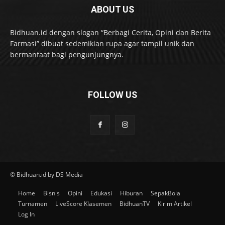
ABOUT US
Bidhuan.id dengan slogan “Berbagi Cerita, Opini dan Berita
Farmasi” dibuat sedemikian rupa agar tampil unik dan
bermanfaat bagi pengunjungnya.
FOLLOW US
© Bidhuan.id by DS Media
Home
Bisnis
Opini
Edukasi
Hiburan
SepakBola
Turnamen
LiveScore Klasemen
BidhuanTV
Kirim Artikel
Log In