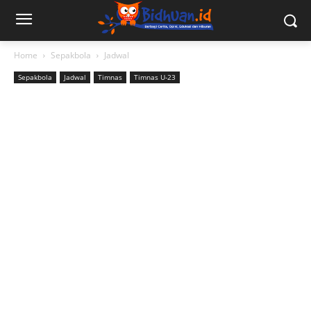
Home
Sepakbola
Jadwal
Sepakbola
Jadwal
Timnas
Timnas U-23