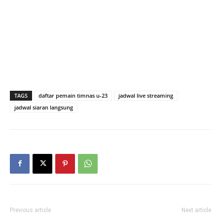
TAGS
daftar pemain timnas u-23
jadwal live streaming
jadwal siaran langsung
Previous article
Next article