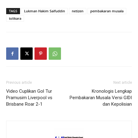
TAGS
Lukman Hakim Saifuddin
netizen
pembakaran musala
tolikara
Previous article
Next article
Video Cuplikan Gol Tur
Kronologis Lengkap
Pramusim Liverpool vs
Pembakaran Musala Versi GIDI
Brisbane Roar 2-1
dan Kepolisian