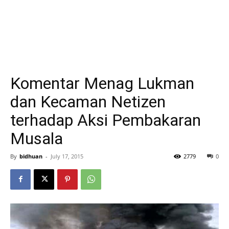
Komentar Menag Lukman
dan Kecaman Netizen
terhadap Aksi Pembakaran
Musala
By
bidhuan
-
July 17, 2015
2779
0