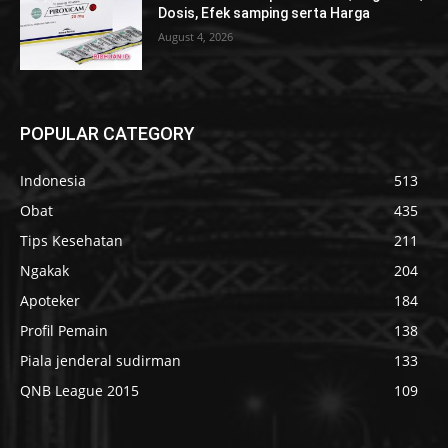
Dosis, Efek samping serta Harga
August 4, 2026
POPULAR CATEGORY
Indonesia
513
Obat
435
Tips Kesehatan
211
Ngakak
204
Apoteker
184
Profil Pemain
138
Piala jenderal sudirman
133
QNB League 2015
109