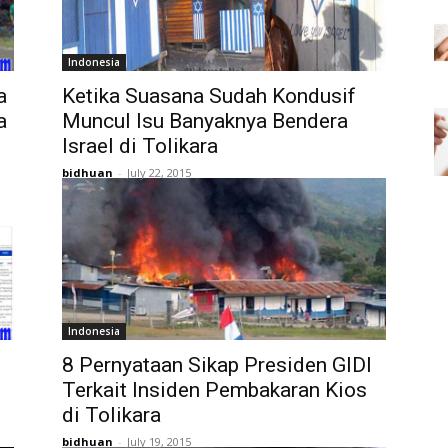
Indonesia
a
Ketika Suasana Sudah Kondusif
a
Muncul Isu Banyaknya Bendera
Israel di Tolikara
bidhuan
-
July 22, 2015
Indonesia
8 Pernyataan Sikap Presiden GIDI
Terkait Insiden Pembakaran Kios
di Tolikara
bidhuan
-
July 19, 2015