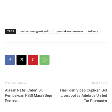
TAGS
metrotnews ganti judul
pembakaran musala
tolikara
Previous article
Next article
Alasan Petisi Cabut SK
Hasil dan Video Cuplikan Gol
Pembekuan PSSI Masih Sepi
Liverpool vs Adelaide United
Peminat
Tur Pramusim