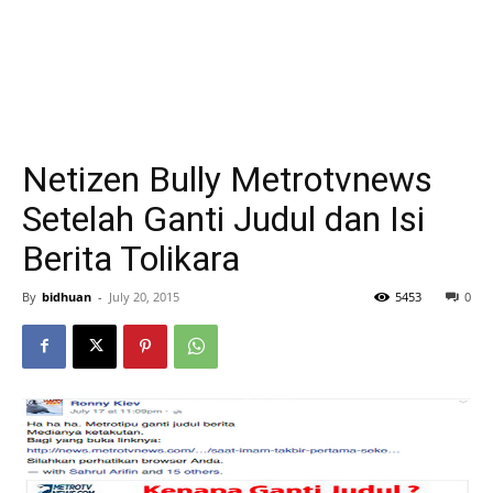
Netizen Bully Metrotvnews
Setelah Ganti Judul dan Isi
Berita Tolikara
By
bidhuan
-
July 20, 2015
5453
0