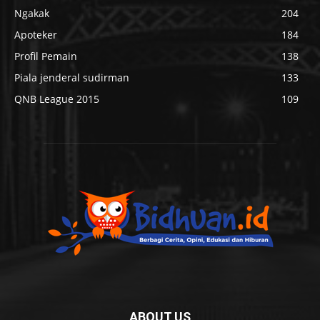
Ngakak
204
Apoteker
184
Profil Pemain
138
Piala jenderal sudirman
133
QNB League 2015
109
ABOUT US