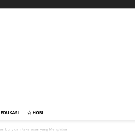
EDUKASI
HOBI
n Bully dan Kekerasan yang Menghibur