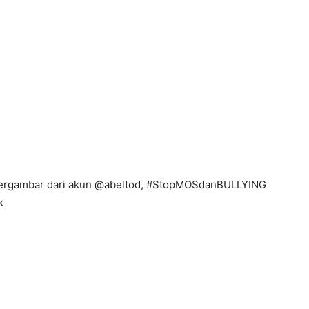
 tergambar dari akun @abeltod, #StopMOSdanBULLYING
k