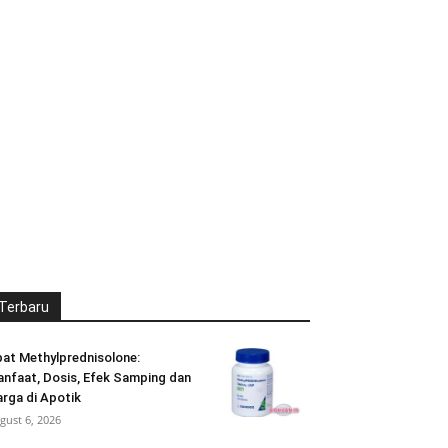
Terbaru
at Methylprednisolone:
nfaat, Dosis, Efek Samping dan
rga di Apotik
gust 6, 2026