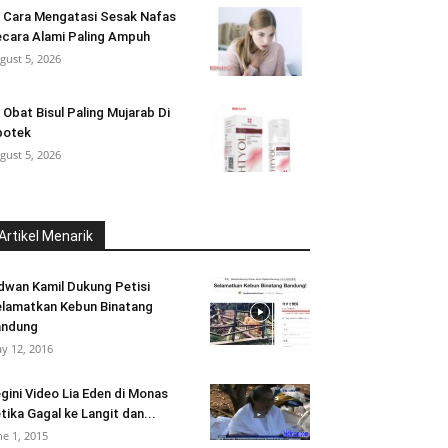
 Cara Mengatasi Sesak Nafas
cara Alami Paling Ampuh
gust 5, 2026
 Obat Bisul Paling Mujarab Di
potek
gust 5, 2026
Artikel Menarik
dwan Kamil Dukung Petisi
lamatkan Kebun Binatang
andung
y 12, 2016
gini Video Lia Eden di Monas
tika Gagal ke Langit dan...
ne 1, 2015