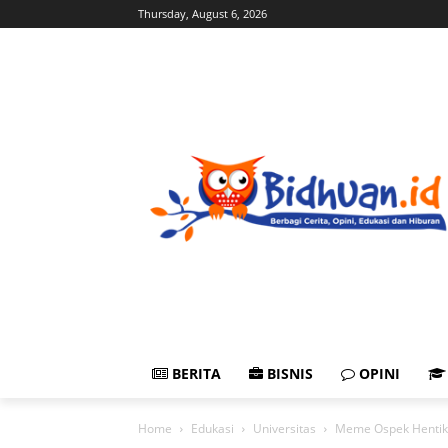
Thursday, August 6, 2026
BERITA
BISNIS
OPINI
Home
Edukasi
Universitas
Meme Ospek Hentika