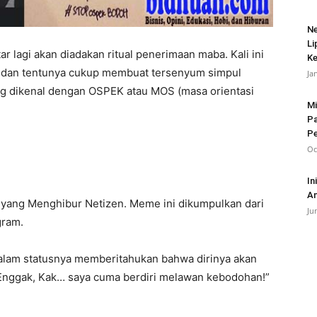
Ne
Li
lagi akan diadakan ritual penerimaan maba. Kali ini
Ke
dan tentunya cukup membuat tersenyum simpul
Ja
ng dikenal dengan OSPEK atau MOS (masa orientasi
Mi
Pa
Pe
Oc
In
An
yang Menghibur Netizen. Meme ini dikumpulkan dari
Ju
gram.
alam statusnya memberitahukan bahwa dirinya akan
ggak, Kak… saya cuma berdiri melawan kebodohan!”