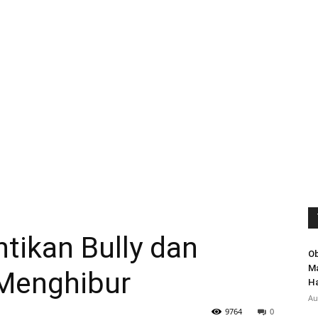
ikan Bully dan
Ob
Ma
Menghibur
Ha
Au
9764
0