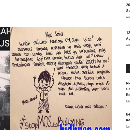
20
Se
Au
12
A
Au
Ri
Se
B
Ma
Be
Ke
Ju