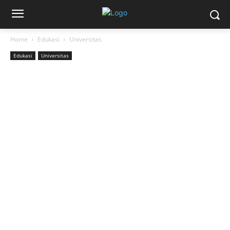
Home
Edukasi
Universitas
Edukasi
Universitas