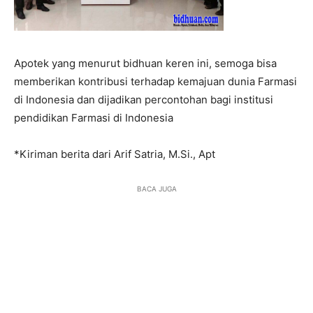
Apotek yang menurut bidhuan keren ini, semoga bisa
memberikan kontribusi terhadap kemajuan dunia Farmasi
di Indonesia dan dijadikan percontohan bagi institusi
pendidikan Farmasi di Indonesia
*Kiriman berita dari Arif Satria, M.Si., Apt
BACA JUGA