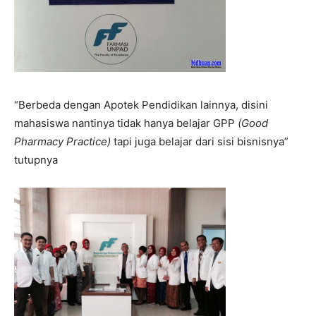
“Berbeda dengan Apotek Pendidikan lainnya, disini
mahasiswa nantinya tidak hanya belajar GPP
(Good
Pharmacy Practice)
tapi juga belajar dari sisi bisnisnya”
tutupnya