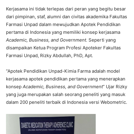
Kerjasama ini tidak terlepas dari peran yang begitu besar
dari pimpinan, staf, alumni dan civitas akademika Fakultas
Farmasi Unpad dalam mewujudkan Apotek Pendidikan
pertama di Indonesia yang memiliki konsep kerjasama
Academic, Business, and Government.
Seperti yang
disampaikan Ketua Program Profesi Apoteker Fakultas
Farmasi Unpad, Rizky Abdullah, PhD, Apt.
“Apotek Pendidikan Unpad-Kimia Farma adalah model
kerjasama apotek pendidikan pertama yang menerapkan
konsep
Academic, Business, and Government
” Ujar Rizky
yang juga merupakan salah seorang peneliti yang masuk
dalam 200 peneliti terbaik di Indonesia versi Webometric.