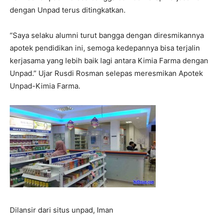
dengan Unpad terus ditingkatkan.
“Saya selaku alumni turut bangga dengan diresmikannya
apotek pendidikan ini, semoga kedepannya bisa terjalin
kerjasama yang lebih baik lagi antara Kimia Farma dengan
Unpad.” Ujar Rusdi Rosman selepas meresmikan Apotek
Unpad-Kimia Farma.
Dilansir dari situs unpad, Iman