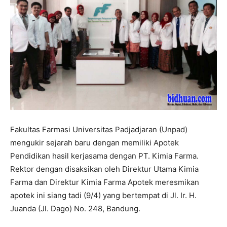
Fakultas Farmasi Universitas Padjadjaran (Unpad)
mengukir sejarah baru dengan memiliki Apotek
Pendidikan hasil kerjasama dengan PT. Kimia Farma.
Rektor dengan disaksikan oleh Direktur Utama Kimia
Farma dan Direktur Kimia Farma Apotek meresmikan
apotek ini siang tadi (9/4) yang bertempat di Jl. Ir. H.
Juanda (Jl. Dago) No. 248, Bandung.