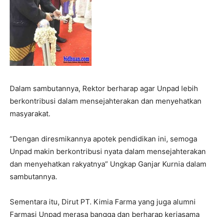
Dalam sambutannya, Rektor berharap agar Unpad lebih
berkontribusi dalam mensejahterakan dan menyehatkan
masyarakat.
“Dengan diresmikannya apotek pendidikan ini, semoga
Unpad makin berkontribusi nyata dalam mensejahterakan
dan menyehatkan rakyatnya” Ungkap Ganjar Kurnia dalam
sambutannya.
Sementara itu, Dirut PT. Kimia Farma yang juga alumni
Farmasi Unpad merasa bangga dan berharap kerjasama