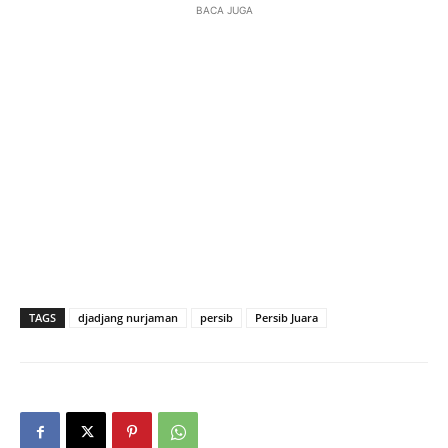
BACA JUGA
TAGS
djadjang nurjaman
persib
Persib Juara