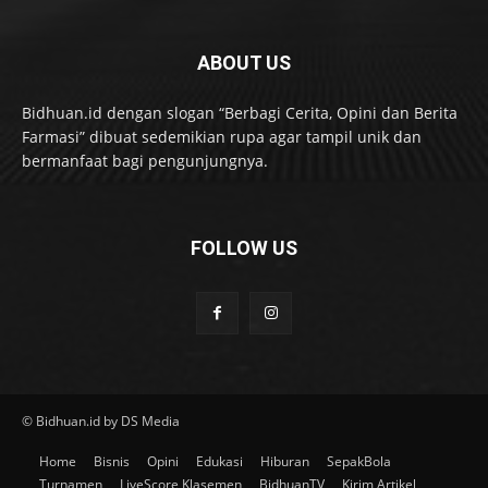
ABOUT US
Bidhuan.id dengan slogan “Berbagi Cerita, Opini dan Berita
Farmasi” dibuat sedemikian rupa agar tampil unik dan
bermanfaat bagi pengunjungnya.
FOLLOW US
© Bidhuan.id by DS Media
Home
Bisnis
Opini
Edukasi
Hiburan
SepakBola
Turnamen
LiveScore Klasemen
BidhuanTV
Kirim Artikel