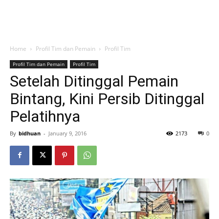
Home
Profil Tim dan Pemain
Profil Tim
Profil Tim dan Pemain
Profil Tim
Setelah Ditinggal Pemain
Bintang, Kini Persib Ditinggal
Pelatihnya
By
bidhuan
-
January 9, 2016
2173
0