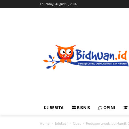
Thursday, August 6, 2026
BERITA
BISNIS
OPINI
Home
Edukasi
Obat
Redoxon untuk Ibu Hamil: 