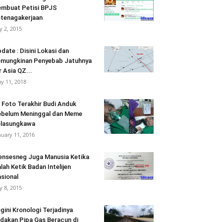
mbuat Petisi BPJS
tenagakerjaan
ly 2, 2015
date : Disini Lokasi dan
mungkinan Penyebab Jatuhnya
r Asia QZ...
y 11, 2018
i Foto Terakhir Budi Anduk
belum Meninggal dan Meme
elasungkawa
nuary 11, 2016
nsesneg Juga Manusia Ketika
lah Ketik Badan Intelijen
sional
ly 8, 2015
gini Kronologi Terjadinya
dakan Pipa Gas Beracun di