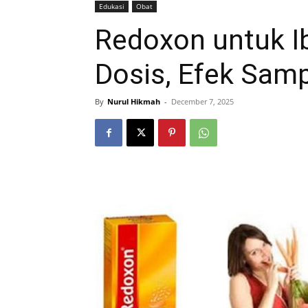
Edukasi
Obat
Redoxon untuk Ib
Dosis, Efek Sam
By
Nurul Hikmah
-
December 7, 2025