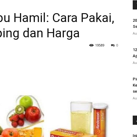
u Hamil: Cara Pakai,
20
Se
ping dan Harga
Au
19589
0
12
A
Au
Pi
Ke
se
Au
In