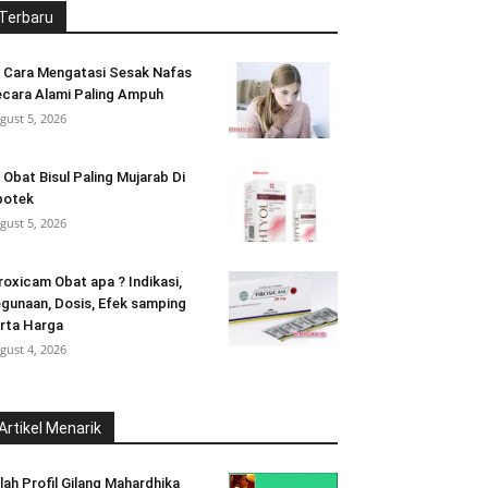
Terbaru
 Cara Mengatasi Sesak Nafas
cara Alami Paling Ampuh
gust 5, 2026
 Obat Bisul Paling Mujarab Di
potek
gust 5, 2026
roxicam Obat apa ? Indikasi,
gunaan, Dosis, Efek samping
rta Harga
gust 4, 2026
Artikel Menarik
ilah Profil Gilang Mahardhika