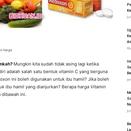
Pe
Ke
Ju
Up
Ke
Ai
Ma
an Harga
In
nkah?
Mungkin kita sudah tidak asing lagi ketika
Se
i adalah salah satu bentuk vitamin C yang berguna
B
xon ini boleh digunakan untuk ibu hamil? Jika boleh
Ja
uk ibu hamil
yang dianjurkan? Berapa
harga Vitamin
Me
 dibawah ini.
Sa
Na
Ju
Be
Le