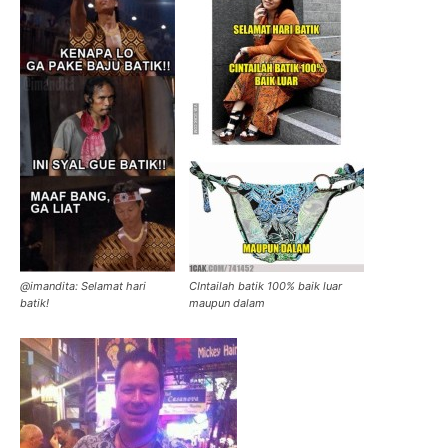
@imandita: Selamat hari
CIntailah batik 100% baik luar
batik!
maupun dalam