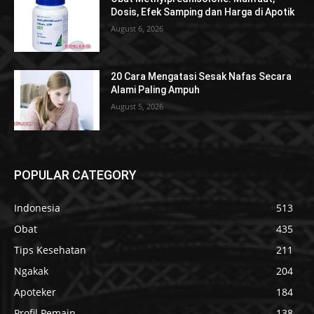
Dosis, Efek Samping dan Harga di Apotik
August 6, 2026
20 Cara Mengatasi Sesak Nafas Secara
Alami Paling Ampuh
August 5, 2026
POPULAR CATEGORY
Indonesia
513
Obat
435
Tips Kesehatan
211
Ngakak
204
Apoteker
184
Profil Pemain
138