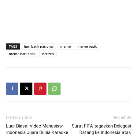
TAGS
hari batik nasional
meme
meme batik
meme hari batik
netizen
Previous article
Next article
Luar Biasa! Video Mahasiswi
Surat FIFA tegaskan Delegasi
Indonesia Juara Dunia Karaoke
Datang ke Indonesia atas