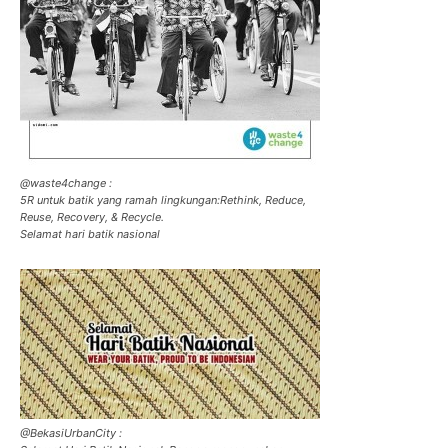
@waste4change :
5R untuk batik yang ramah lingkungan:Rethink, Reduce,
Reuse, Recovery, & Recycle.
Selamat hari batik nasional
@BekasiUrbanCity :