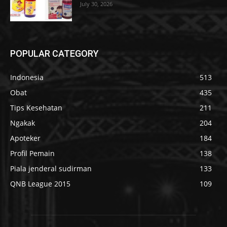
July 30, 2026
POPULAR CATEGORY
Indonesia
513
Obat
435
Tips Kesehatan
211
Ngakak
204
Apoteker
184
Profil Pemain
138
Piala jenderal sudirman
133
QNB League 2015
109