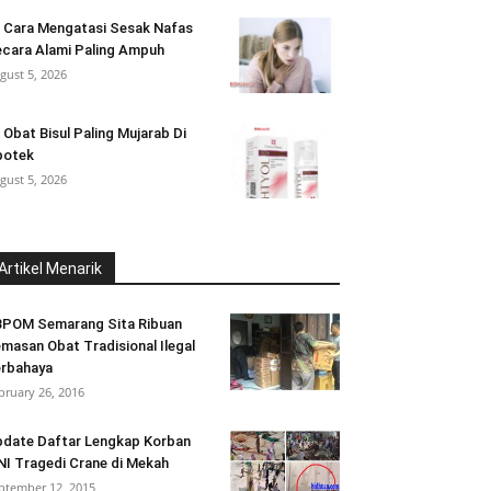
 Cara Mengatasi Sesak Nafas
cara Alami Paling Ampuh
gust 5, 2026
 Obat Bisul Paling Mujarab Di
potek
gust 5, 2026
Artikel Menarik
POM Semarang Sita Ribuan
masan Obat Tradisional Ilegal
rbahaya
bruary 26, 2016
date Daftar Lengkap Korban
I Tragedi Crane di Mekah
ptember 12, 2015