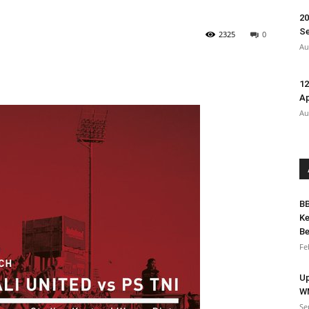
20
Se
2325
0
Au
12
A
Au
BB
Ke
Be
Fe
Up
WN
Se