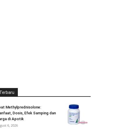
Terbaru
at Methylprednisolone:
nfaat, Dosis, Efek Samping dan
rga di Apotik
gust 6, 2026