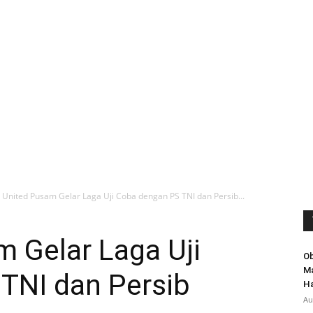
i United Pusam Gelar Laga Uji Coba dengan PS TNI dan Persib...
m Gelar Laga Uji
Ob
Ma
TNI dan Persib
Ha
Au