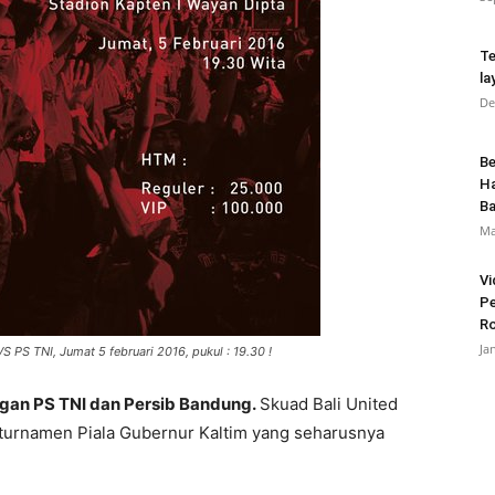
Te
la
De
Be
Ha
Ba
Ma
Vi
Pe
Ro
Ja
S PS TNI, Jumat 5 februari 2016, pukul : 19.30 !
ngan PS TNI dan Persib Bandung.
Skuad Bali United
 turnamen Piala Gubernur Kaltim yang seharusnya