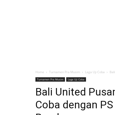
Home
Turnamen Pra Musim
Laga Uji Coba
Bal
Turnamen Pra Musim
Laga Uji Coba
Bali United Pusa
Coba dengan PS 