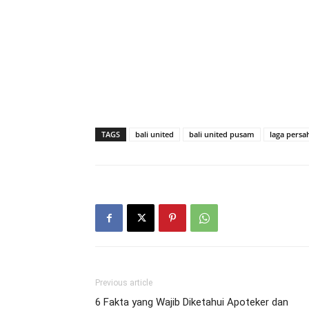
TAGS
bali united
bali united pusam
laga persa
Previous article
6 Fakta yang Wajib Diketahui Apoteker dan