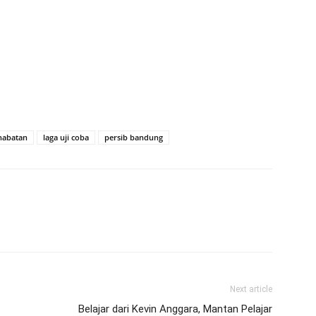
habatan
laga uji coba
persib bandung
Next article
Belajar dari Kevin Anggara, Mantan Pelajar