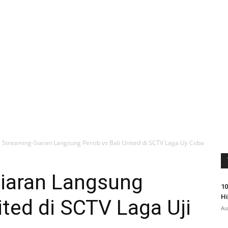
e Streaming-Siaran Langsung Persib vs Bali United di SCTV Laga Uji Coba
Siaran Langsung
10
Hi
ited di SCTV Laga Uji
Au