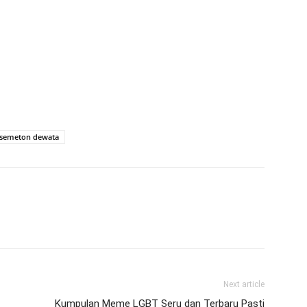
semeton dewata
Next article
Kumpulan Meme LGBT Seru dan Terbaru Pasti