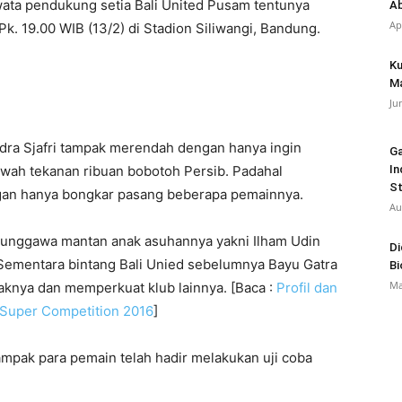
ta pendukung setia Bali United Pusam tentunya
Ab
Ap
k. 19.00 WIB (13/2) di Stadion Siliwangi, Bandung.
Ku
Ma
Ju
Indra Sjafri tampak merendah dengan hanya ingin
Ga
ah tekanan ribuan bobotoh Persib. Padahal
In
St
ngan hanya bongkar pasang beberapa pemainnya.
Au
punggawa mantan anak asuhannya yakni Ilham Udin
Di
. Sementara bintang Bali Unied sebelumnya Bayu Gatra
Bi
Ma
raknya dan memperkuat klub lainnya. [Baca :
Profil dan
 Super Competition 2016
]
tampak para pemain telah hadir melakukan uji coba