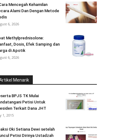
Cara Mencegah Kehamilan
cara Alami Dan Dengan Metode
edis
gust 6, 2026
at Methylprednisolone:
nfaat, Dosis, Efek Samping dan
rga di Apotik
gust 6, 2026
Artikel Menarik
serta BPJS TK Mulai
ndatangani Petisi Untuk
esiden Terkait Dana JHT
ly 1, 2015
aksi Oki Setiana Dewi setelah
ncul Petisi Dirinya Ustadzah