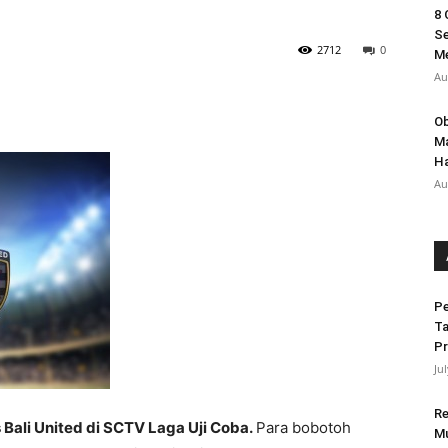
8 
Se
2712
0
M
Au
Ob
Ma
Ha
Au
Pe
Ta
Pr
Ju
Re
Bali United di SCTV Laga Uji Coba.
Para bobotoh
Mu