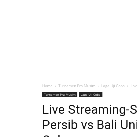
Home
Turnamen Pra Musim
Laga Uji Coba
Liv
Turnamen Pra Musim
Laga Uji Coba
Live Streaming-
Persib vs Bali Un