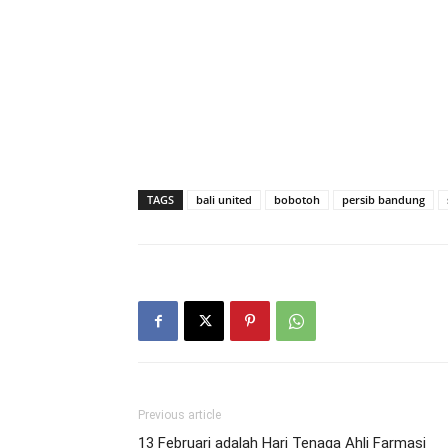
TAGS
bali united
bobotoh
persib bandung
Previous article
13 Februari adalah Hari Tenaga Ahli Farmasi