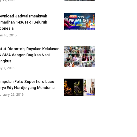
wnload Jadwal Imsakiyah
madhan 1436 H di Seluruh
donesia
ne 16, 2015
tut Dicontoh, Rayakan Kelulusan
 SMA dengan Bagikan Nasi
ungkus
y 7, 2016
mpulan Foto Super hero Lucu
rya Edy Hardjo yang Mendunia
bruary 26, 2015