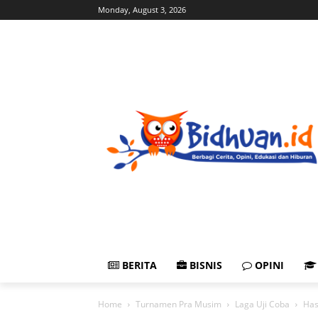
Monday, August 3, 2026
BERITA
BISNIS
OPINI
Home
Turnamen Pra Musim
Laga Uji Coba
Has