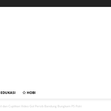
EDUKASI
HOBI
il dan Cuplikan Video Gol Persib Bandung Bungkam PS Polri