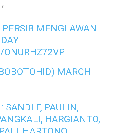
lri
 PERSIB MENGLAWAN
BDAY
M/ONURHZ72VP
@BOBOTOHID)
MARCH
 SANDI F, PAULIN,
 PANGKALI, HARGIANTO,
PALI, HARTONO,