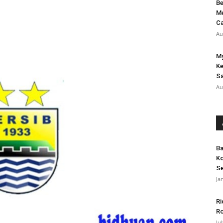
Be
Me
Ca
Au
My
Ke
S
Au
Ba
Ko
Se
Ja
Ri
Ro
Ju