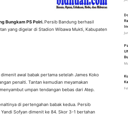
Do
Ra
ung Bungkam PS Polri.
Persib Bandung berhasil
In
tan yang digelar di Stadion Wibawa Mukti, Kabupaten
Ju
Pa
UN
B
Ma
u dimenit awal babak pertama setelah James Koko
Ku
angan penalti. Tantan kemudian meyamakan
Ka
Fe
 menyambut umpan tendangan bebas dari Atep.
naltinya di pertengahan babak kedua. Persib
Yandi Sofyan dimenit ke 84. Skor 3-1 bertahan