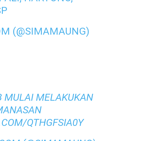
SP
OM (@SIMAMAUNG)
B MULAI MELAKUKAN
MANASAN
R.COM/QTHGFSIA0Y