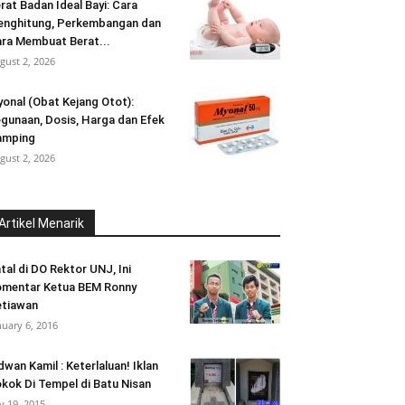
rat Badan Ideal Bayi: Cara
nghitung, Perkembangan dan
ra Membuat Berat...
gust 2, 2026
onal (Obat Kejang Otot):
gunaan, Dosis, Harga dan Efek
amping
gust 2, 2026
Artikel Menarik
tal di DO Rektor UNJ, Ini
mentar Ketua BEM Ronny
tiawan
nuary 6, 2016
dwan Kamil : Keterlaluan! Iklan
kok Di Tempel di Batu Nisan
ly 19, 2015