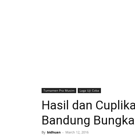
Turnamen Pra Musim
Laga Uji Coba
Hasil dan Cuplik
Bandung Bungka
By
bidhuan
-
March 12, 2016