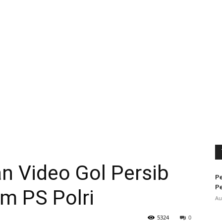
an Video Gol Persib
Pe
Pe
m PS Polri
Au
5324
0