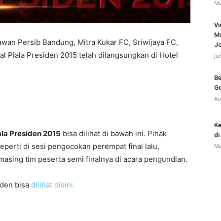
Ma
Vi
Ma
awan Persib Bandung, Mitra Kukar FC, Sriwijaya FC,
J
al Piala Presiden 2015 telah dilangsungkan di Hotel
Ju
Be
Go
Au
Ke
ala Presiden 2015
bisa dilihat di bawah ini. Pihak
di
perti di sesi pengocokan perempat final lalu,
Ma
asing tim peserta semi finalnya di acara pengundian.
iden bisa
dilihat disini.