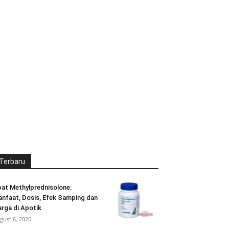
Terbaru
at Methylprednisolone:
nfaat, Dosis, Efek Samping dan
rga di Apotik
gust 6, 2026