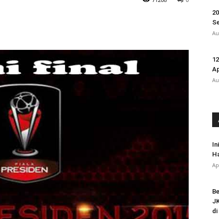
20
Se
Au
12
A
Au
In
Ha
Ap
Be
JK
di