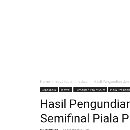
Home
Sepakbola
Jadwal
Hasil Pengundian dan 
Sepakbola
Jadwal
Turnamen Pra Musim
Piala Preside
Hasil Pengundia
Semifinal Piala 
By
bidhuan
-
September 27, 2015