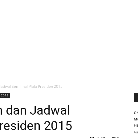
Jadwal Semifinal Piala Presiden 2015
n 2015
n dan Jadwal
Ob
Ma
Presiden 2015
Ha
Au
71208
0