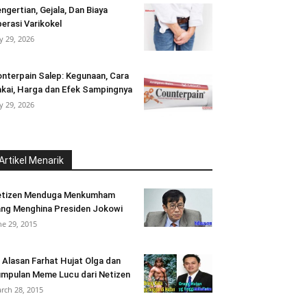
ngertian, Gejala, Dan Biaya
erasi Varikokel
ly 29, 2026
nterpain Salep: Kegunaan, Cara
kai, Harga dan Efek Sampingnya
ly 29, 2026
Artikel Menarik
etizen Menduga Menkumham
ng Menghina Presiden Jokowi
ne 29, 2015
i Alasan Farhat Hujat Olga dan
mpulan Meme Lucu dari Netizen
rch 28, 2015