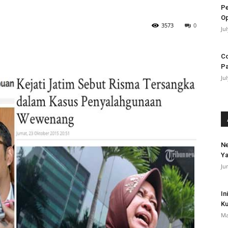
Pe
Op
3573
0
Ju
Co
Pa
Ju
N
Ya
Ju
In
Ku
Ma