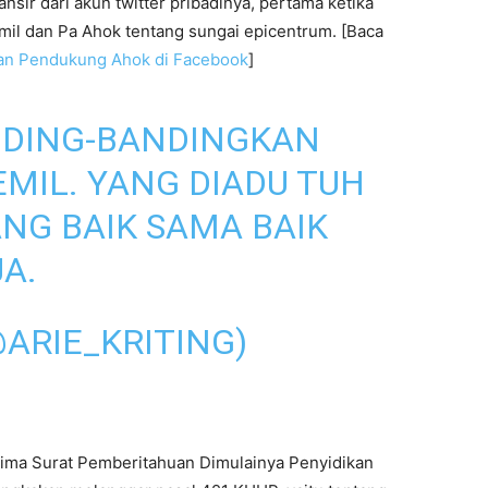
ansir dari akun twitter pribadinya, pertama ketika
mil dan Pa Ahok tentang sungai epicentrum. [Baca
an Pendukung Ahok di Facebook
]
NDING-BANDINGKAN
MIL. YANG DIADU TUH
ANG BAIK SAMA BAIK
A.
@ARIE_KRITING)
rima Surat Pemberitahuan Dimulainya Penyidikan