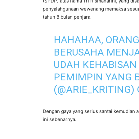
(SPDP) atas nama Tri Rismaharini, yang di
penyalahgunaan wewenang memaksa sesuatu
tahun 8 bulan penjara.
HAHAHAA, ORANG
BERUSAHA MENJA
UDAH KEHABISAN
PEMIMPIN YANG B
(@ARIE_KRITING)
Dengan gaya yang serius santai kemudian ak
ini sebenarnya.