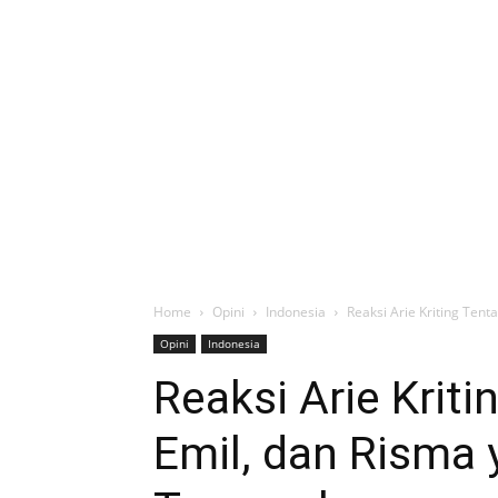
Home
Opini
Indonesia
Reaksi Arie Kriting Ten
Opini
Indonesia
Reaksi Arie Krit
Emil, dan Risma 