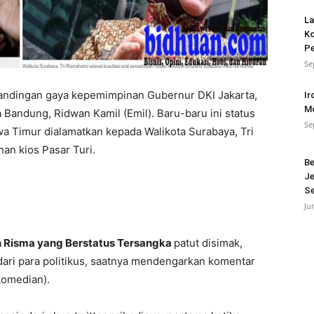
La
Ko
P
Se
bandingan gaya kepemimpinan Gubernur DKI Jakarta,
Ir
Mo
 Bandung, Ridwan Kamil (Emil). Baru-baru ini status
Se
awa Timur dialamatkan kepada Walikota Surabaya, Tri
an kios Pasar Turi.
Be
Je
Se
Ju
an Risma yang Berstatus Tersangka
patut disimak,
i para politikus, saatnya mendengarkan komentar
 komedian).