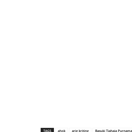
TAGS
ahok
arie kriting
Basuki Tjahaja Purnam