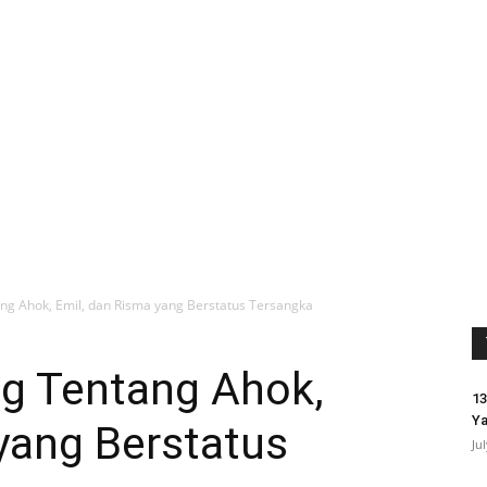
tang Ahok, Emil, dan Risma yang Berstatus Tersangka
ing Tentang Ahok,
13
Ya
yang Berstatus
Ju