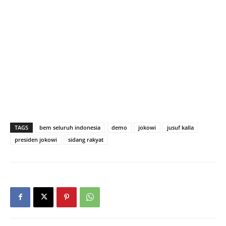
TAGS
bem seluruh indonesia
demo
jokowi
jusuf kalla
presiden jokowi
sidang rakyat