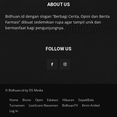
ABOUT US
Bidhuan.id dengan slogan “Berbagi Cerita, Opini dan Berita
Farmasi” dibuat sedemikian rupa agar tampil unik dan
bermanfaat bagi pengunjungnya.
FOLLOW US
© Bidhuan.id by DS Media
Home
Bisnis
Opini
Edukasi
Hiburan
SepakBola
Turnamen
LiveScore Klasemen
BidhuanTV
Kirim Artikel
Log In