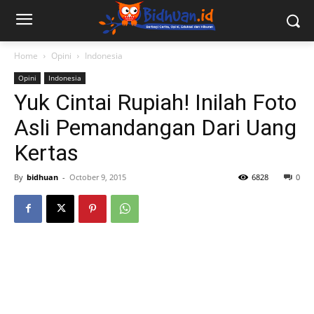
Home
Opini
Indonesia
Opini
Indonesia
Yuk Cintai Rupiah! Inilah Foto
Asli Pemandangan Dari Uang
Kertas
By
bidhuan
-
October 9, 2015
6828
0