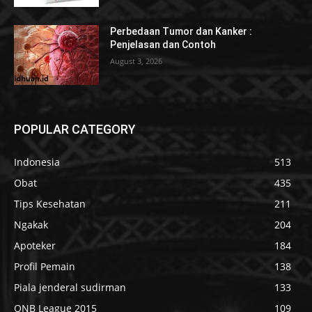
Perbedaan Tumor dan Kanker :
Penjelasan dan Contoh
August 3, 2026
POPULAR CATEGORY
Indonesia
513
Obat
435
Tips Kesehatan
211
Ngakak
204
Apoteker
184
Profil Pemain
138
Piala jenderal sudirman
133
QNB League 2015
109