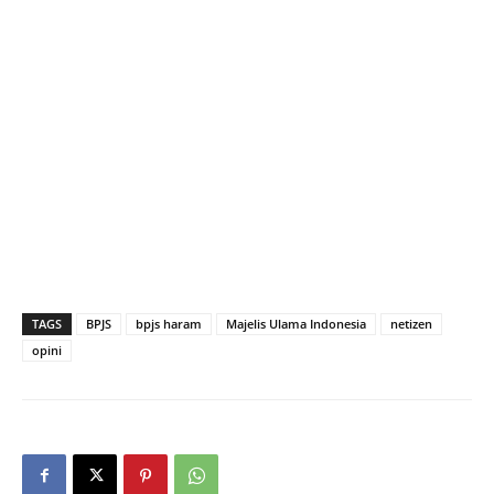
TAGS
BPJS
bpjs haram
Majelis Ulama Indonesia
netizen
opini