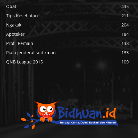
Obat
435
Tips Kesehatan
211
Ngakak
204
Apoteker
184
Profil Pemain
138
Piala jenderal sudirman
133
QNB League 2015
109