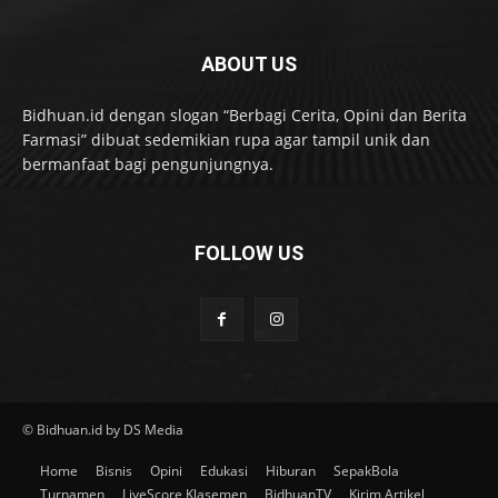
ABOUT US
Bidhuan.id dengan slogan “Berbagi Cerita, Opini dan Berita
Farmasi” dibuat sedemikian rupa agar tampil unik dan
bermanfaat bagi pengunjungnya.
FOLLOW US
© Bidhuan.id by DS Media
Home
Bisnis
Opini
Edukasi
Hiburan
SepakBola
Turnamen
LiveScore Klasemen
BidhuanTV
Kirim Artikel