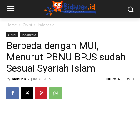
Home
Opini
Indonesia
Opini
Indonesia
Berbeda dengan MUI,
Menurut PBNU BPJS sudah
Sesuai Syariah Islam
By
bidhuan
-
July 31, 2015
2814
0