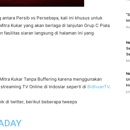
“S
antara Persib vs Persebaya, kali ini khusus untuk
In
itra Kukar yang akan berlaga di lanjutan Grup C Piala
Au
fasilitas siaran langsung di halaman ini yang
Ne
Se
Se
Ma
Ne
 Mitra Kukar Tanpa Buffering karena menggunakan
Un
H
streaming TV Online di Indosiar seperti di
BidhuanTV
.
Ju
k di twitter, berikut beberapa tweeps
ADAY