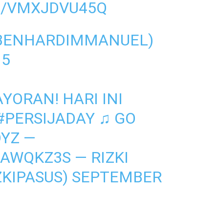
M/VMXJDVU45Q
BENHARDIMMANUEL)
15
ORAN! HARI INI
#PERSIJADAY
♫ GO
OYZ —
DAWQKZ3S
— RIZKI
KIPASUS)
SEPTEMBER