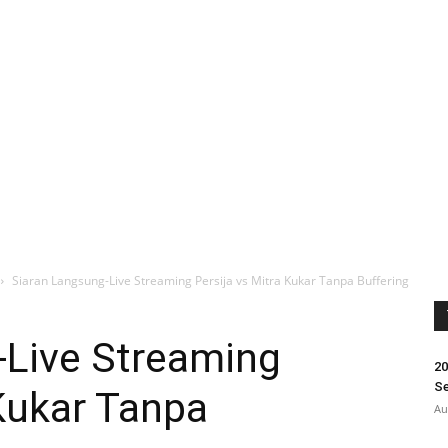
Siaran Langsung-Live Streaming Persija vs Mitra Kukar Tanpa Buffering
-Live Streaming
20
Se
 Kukar Tanpa
Au