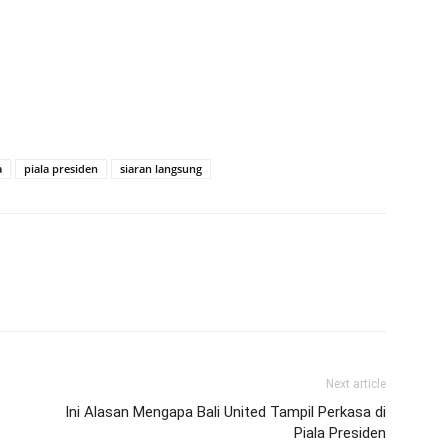
a
piala presiden
siaran langsung
Next article
Ini Alasan Mengapa Bali United Tampil Perkasa di
Piala Presiden