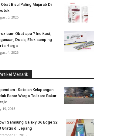
 Obat Bisul Paling Mujarab Di
potek
gust 5, 2026
roxicam Obat apa ? Indikasi,
gunaan, Dosis, Efek samping
rta Harga
gust 4, 2026
Artikel Menarik
pendam : Setelah Kelapangan
dak Benar Warga Tolikara Bakar
sjid
ly 19, 2015
w! Samsung Galaxy S6 Edge 32
 Gratis di Jepang
ptember 13, 2015