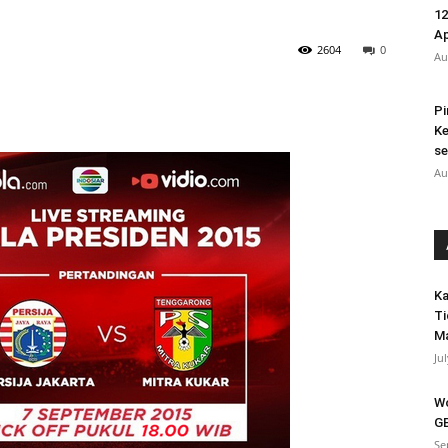
12
A
2604
0
Au
Pi
Ke
se
Au
Ka
Ti
Ma
Ju
Wo
GB
Se