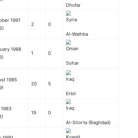
Dhofar
ober 1991
2
0
3)
Al-Wathba
uary 1988
1
0
6)
Sohar
ust 1985
20
5
9)
Erbil
l 1983
19
0
1)
Al-Shorta (Baghdad)
y 1990