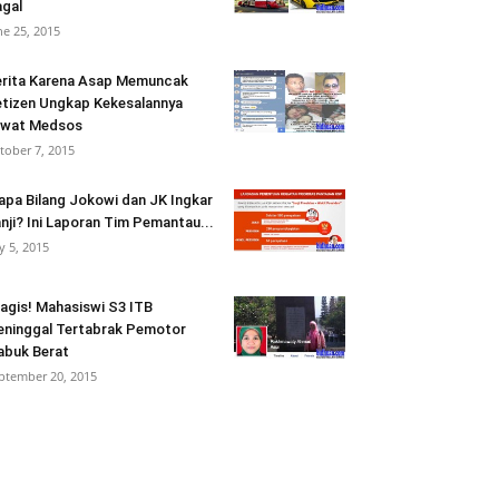
gal
ne 25, 2015
rita Karena Asap Memuncak
tizen Ungkap Kekesalannya
ewat Medsos
tober 7, 2015
apa Bilang Jokowi dan JK Ingkar
nji? Ini Laporan Tim Pemantau...
ly 5, 2015
agis! Mahasiswi S3 ITB
ninggal Tertabrak Pemotor
buk Berat
ptember 20, 2015