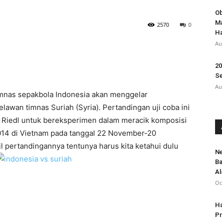
Ob
Ma
2570
0
Ha
Au
20
Se
Au
imnas sepakbola Indonesia akan menggelar
lawan timnas Suriah (Syria). Pertandingan uji coba ini
 Riedl untuk bereksperimen dalam meracik komposisi
14 di Vietnam pada tanggal 22 November-20
pertandingannya tentunya harus kita ketahui dulu
Ne
Ba
Al
Oc
Ha
Pr