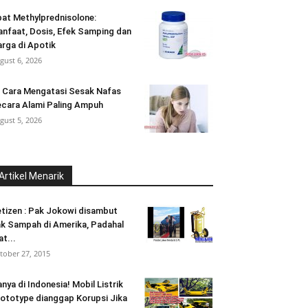
at Methylprednisolone:
nfaat, Dosis, Efek Samping dan
rga di Apotik
gust 6, 2026
 Cara Mengatasi Sesak Nafas
cara Alami Paling Ampuh
gust 5, 2026
Artikel Menarik
tizen : Pak Jokowi disambut
k Sampah di Amerika, Padahal
at...
tober 27, 2015
nya di Indonesia! Mobil Listrik
ototype dianggap Korupsi Jika