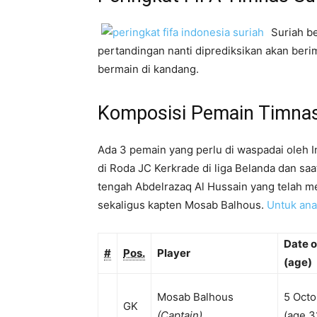
Suriah be
pertandingan nanti diprediksikan akan ber
bermain di kandang.
Komposisi Pemain Timnas
Ada 3 pemain yang perlu di waspadai oleh I
di Roda JC Kerkrade di liga Belanda dan saa
tengah Abdelrazaq Al Hussain yang telah me
sekaligus kapten Mosab Balhous.
Untuk anal
Date o
#
Pos.
Player
(age)
Mosab Balhous
5 Octo
GK
(Captain)
(age 3