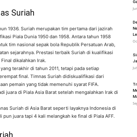
Ga
Ju
nas Suriah
De
ahun 1936. Suriah merupakan tim pertama dari jazirah
Ne
L
fikasi Piala Dunia 1950 dan 1958. Antara tahun 1958
Oc
k tim nasional sepak bola Republik Persatuan Arab,
an sejarahnya. Prestasi terbaik Suriah di kualifikasi
Si
 Final dikalahkan Irak.
Ja
 yang terakhir di tahun 2011, tetapi pada setiap
Ju
empat final. Timnas Suriah didiskualifikasi dari
naan pemain yang tidak memenuhi syarat FIFA.
Tr
Me
 juara di Piala Asia Barat setelah mengalahkan Irak di
Ma
Se
mnas Suriah di Asia Barat seperti layaknya Indonesia di
pun juara tapi 4 kali melangkah ke final di Piala AFF.
riah