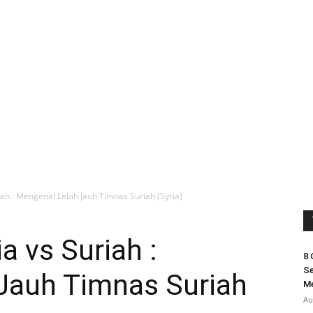
iah : Mengenal Lebih Jauh Timnas Suriah (Syria)
a vs Suriah :
8 
Se
Jauh Timnas Suriah
M
Au