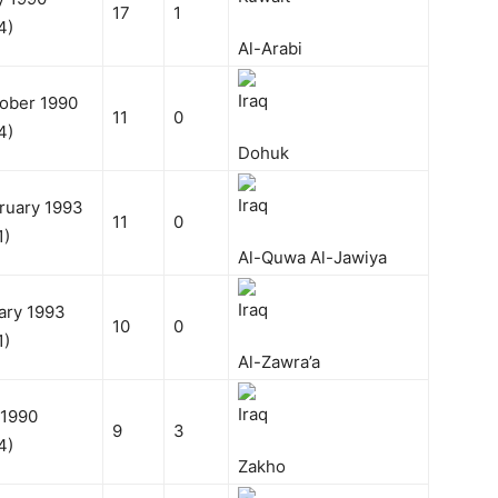
17
1
4)
Al-Arabi
ober 1990
11
0
4)
Dohuk
ruary 1993
11
0
1)
Al-Quwa Al-Jawiya
ary 1993
10
0
1)
Al-Zawra’a
 1990
9
3
4)
Zakho