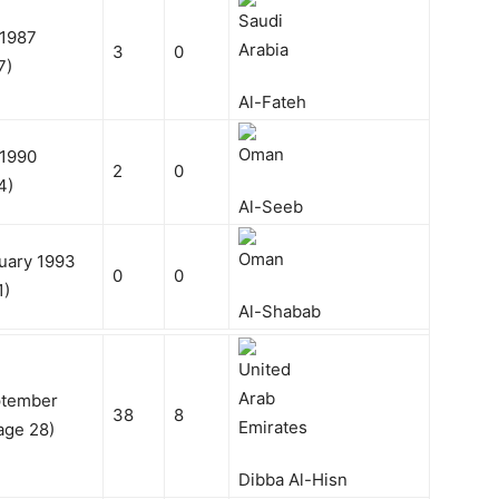
 1987
3
0
7)
Al-Fateh
 1990
2
0
4)
Al-Seeb
uary 1993
0
0
1)
Al-Shabab
ptember
38
8
age 28)
Dibba Al-Hisn