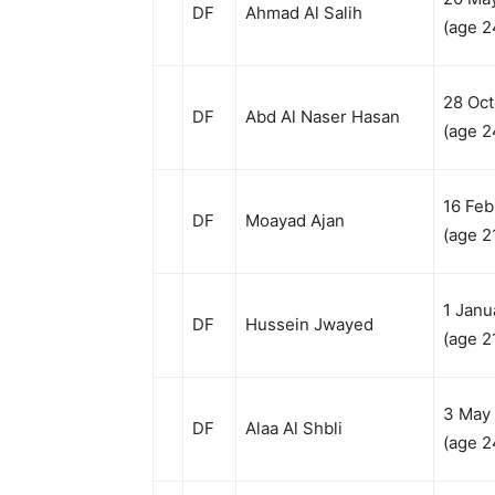
DF
Ahmad Al Salih
(age 2
28 Oct
DF
Abd Al Naser Hasan
(age 2
16 Feb
DF
Moayad Ajan
(age 2
1 Janu
DF
Hussein Jwayed
(age 2
3 May
DF
Alaa Al Shbli
(age 2