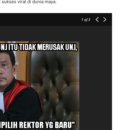
 sukses viral di dunia maya.
1
of 3