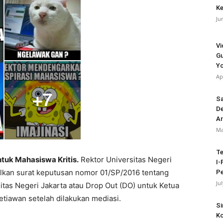
Ke
Ju
Vi
Gu
Y
Ap
Sa
De
Ar
Ma
Te
tuk Mahasiswa Kritis.
Rektor Universitas Negeri
I-
alkan surat keputusan nomor 01/SP/2016 tentang
Pe
Ju
as Negeri Jakarta atau Drop Out (DO) untuk Ketua
tiawan setelah dilakukan mediasi.
Si
Ko