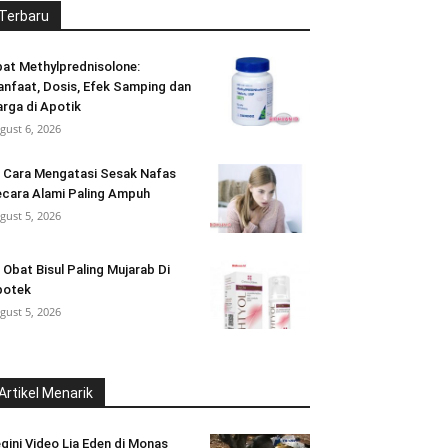
Terbaru
at Methylprednisolone:
nfaat, Dosis, Efek Samping dan
rga di Apotik
gust 6, 2026
 Cara Mengatasi Sesak Nafas
cara Alami Paling Ampuh
gust 5, 2026
 Obat Bisul Paling Mujarab Di
potek
gust 5, 2026
Artikel Menarik
gini Video Lia Eden di Monas