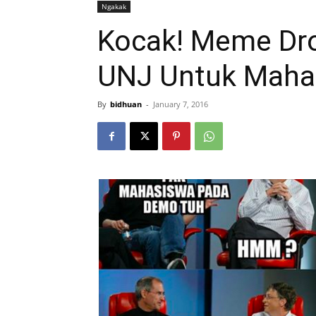
Ngakak
Kocak! Meme Dro
UNJ Untuk Mahas
By
bidhuan
-
January 7, 2016