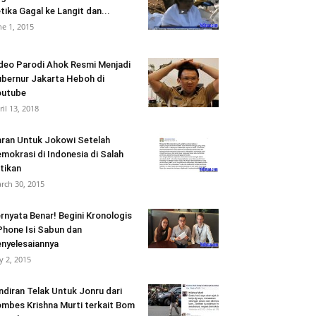
tika Gagal ke Langit dan...
ne 1, 2015
deo Parodi Ahok Resmi Menjadi
bernur Jakarta Heboh di
outube
ril 13, 2018
ran Untuk Jokowi Setelah
mokrasi di Indonesia di Salah
tikan
rch 30, 2015
rnyata Benar! Begini Kronologis
Phone Isi Sabun dan
nyelesaiannya
ly 2, 2015
ndiran Telak Untuk Jonru dari
mbes Krishna Murti terkait Bom