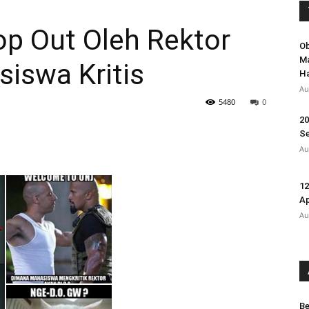
p Out Oleh Rektor
Ob
Ma
iswa Kritis
Ha
Au
5480
0
20
Se
Au
12
A
Au
Be