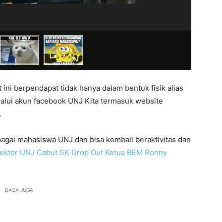
ini berpendapat tidak hanya dalam bentuk fisik alias
lalui akun facebook UNJ Kita termasuk website
.
sebagai mahasiswa UNJ dan bisa kembali beraktivitas dan
Rektor UNJ Cabut SK Drop Out Ketua BEM Ronny
BACA JUGA