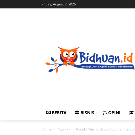
Friday, August 7, 2026
BERITA
BISNIS
OPINI
Home
Ngakak
Kocak! Meme Drop Out Oleh Rektor