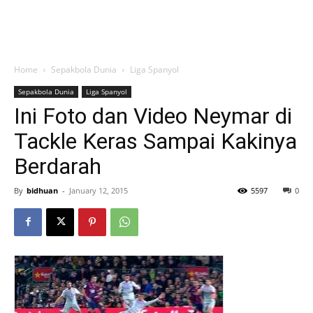
Home
Sepakbola Dunia
Liga Spanyol
Sepakbola Dunia
Liga Spanyol
Ini Foto dan Video Neymar di
Tackle Keras Sampai Kakinya
Berdarah
By
bidhuan
-
January 12, 2015
5597
0