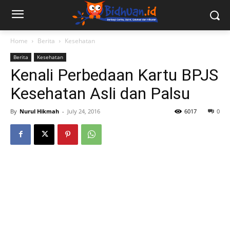
Home
Berita
Kesehatan
Berita
Kesehatan
Kenali Perbedaan Kartu BPJS
Kesehatan Asli dan Palsu
By
Nurul Hikmah
-
July 24, 2016
6017
0