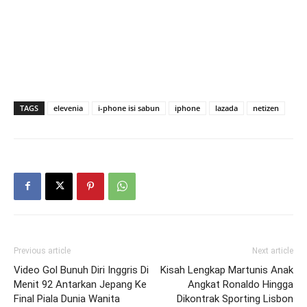
TAGS
elevenia
i-phone isi sabun
iphone
lazada
netizen
Previous article
Next article
Video Gol Bunuh Diri Inggris Di
Kisah Lengkap Martunis Anak
Menit 92 Antarkan Jepang Ke
Angkat Ronaldo Hingga
Final Piala Dunia Wanita
Dikontrak Sporting Lisbon