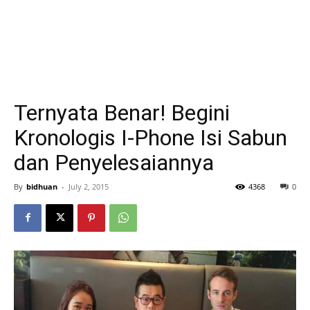
Ternyata Benar! Begini
Kronologis I-Phone Isi Sabun
dan Penyelesaiannya
By
bidhuan
-
July 2, 2015
4368
0