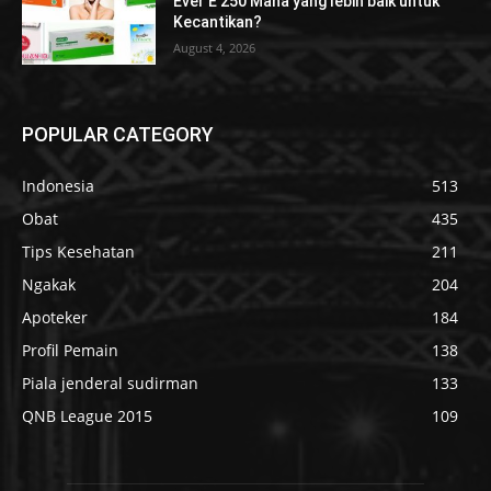
Ever E 250 Mana yang lebih baik untuk
Kecantikan?
August 4, 2026
POPULAR CATEGORY
Indonesia
513
Obat
435
Tips Kesehatan
211
Ngakak
204
Apoteker
184
Profil Pemain
138
Piala jenderal sudirman
133
QNB League 2015
109