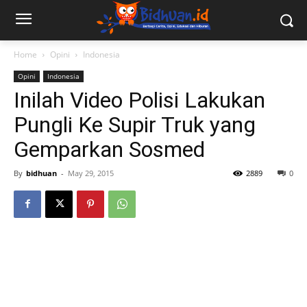
Home
Opini
Indonesia
Opini
Indonesia
Inilah Video Polisi Lakukan
Pungli Ke Supir Truk yang
Gemparkan Sosmed
By
bidhuan
-
May 29, 2015
2889
0