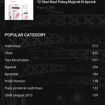
12 Obat Bisul Paling Mujarab Di Apotek
August 5, 2026
POPULAR CATEGORY
Indonesia
513
Obat
435
Tips Kesehatan
211
Ngakak
204
Apoteker
184
Profil Pemain
138
Piala jenderal sudirman
133
QNB League 2015
109