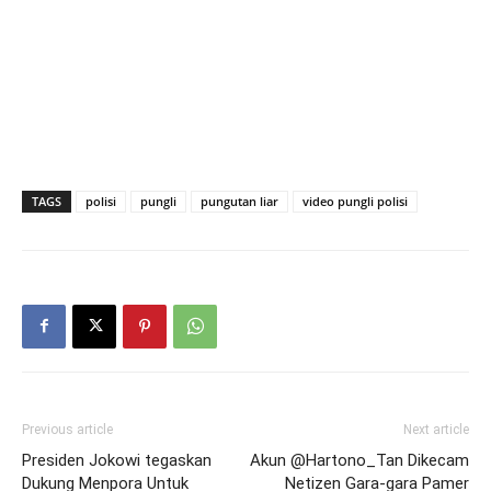
TAGS
polisi
pungli
pungutan liar
video pungli polisi
Previous article
Next article
Presiden Jokowi tegaskan
Akun @Hartono_Tan Dikecam
Dukung Menpora Untuk
Netizen Gara-gara Pamer