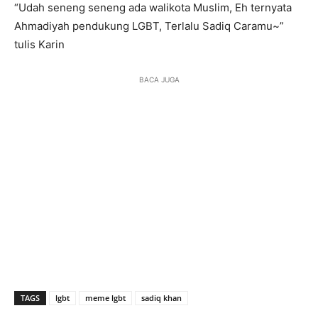
“Udah seneng seneng ada walikota Muslim, Eh ternyata
Ahmadiyah pendukung LGBT, Terlalu Sadiq Caramu~”
tulis Karin
BACA JUGA
TAGS
lgbt
meme lgbt
sadiq khan