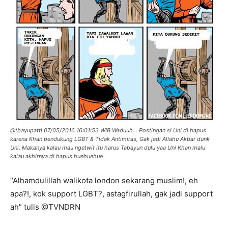
@tbayupatti 07/05/2016 16:01:53 WIB Waduuh… Postingan si Uni di hapus
karena Khan pendukung LGBT & Tidak Antimiras, Gak jadi Allahu Akbar dunk
Uni. Makanya kalau mau ngetwit itu harus Tabayun dulu yaa Uni Khan malu
kalau akhirnya di hapus huehuehue
“Alhamdulillah walikota london sekarang muslim!, eh
apa?!, kok support LGBT?, astagfirullah, gak jadi support
ah” tulis @TVNDRN