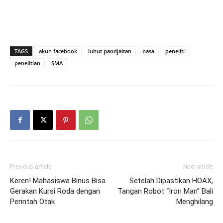
TAGS
akun facebook
luhut pandjaitan
nasa
peneliti
penelitian
SMA
Previous article
Next article
Keren! Mahasiswa Binus Bisa
Setelah Dipastikan HOAX,
Gerakan Kursi Roda dengan
Tangan Robot “Iron Man” Bali
Perintah Otak
Menghilang