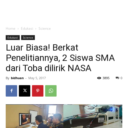
Home
Edukasi
Science
Edukasi
Science
Luar Biasa! Berkat
Penelitiannya, 2 Siswa SMA
dari Toba dilirik NASA
By
bidhuan
-
May 5, 2017
3895
0