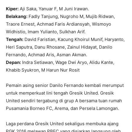
Kiper:
Aji Saka, Yanuar F, M Juni Irawan.
Belakang:
Fadly Tanjung, Nugroho M, Mujib Ridwan,
Traore Ernest, Achmad Faris Ardiansyah, Wismoyo
Widhistio, Imam Yulianto, Sulkhan Arif.
Tengah:
David Faristian, Kacung Khoirul Munif, Haryanto,
Heri Saputra, Danu Rhosane, Zainul Hidayat, Danilo
Fernando, Achmad Aris, Asman Akman.
Depan:
Indra Setiawan, Wage Dwi Aryo, Alidu Kante,
Khabib Syukron, M Harun Nur Rosit
Pemain asing senior Danilo Fernando kembali merumput
untuk memperkuat lini tengah Gresik United. Gresik
United sendiri tergabung di grup A bersama tuan rumah
Pusamania Borneo FC, Arema, dan Persela Lamongan.
Laga perdana Gresik United sekaligus membuka ajang
PGK 2016 melawan PBFC yang disiarkan langsung oleh