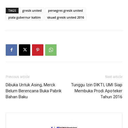
TAGS
gresik united
persegres gresik united
piala gubernur kaltim
skuad gresik united 2016
Previous article
Next article
Dibuka Untuk Asing, Merck
Tunggu Izin DIKTI, UMI Siap
Belum Berencana Buka Pabrik
Membuka Prodi Apoteker
Bahan Baku
Tahun 2016