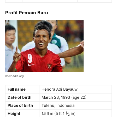
Profil Pemain Baru
wikipedia.org
Full name
Hendra Adi Bayauw
Date of birth
March 23, 1993
(age 22)
Place of birth
Tulehu, Indonesia
1
Height
1.56 m (5 ft
1
⁄
in)
2