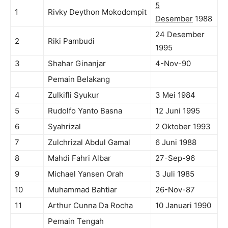
5
1
Rivky Deython Mokodompit
Desember
1988
24 Desember
2
Riki Pambudi
1995
3
Shahar Ginanjar
4-Nov-90
Pemain Belakang
4
Zulkifli Syukur
3 Mei 1984
5
Rudolfo Yanto Basna
12 Juni 1995
6
Syahrizal
2 Oktober 1993
7
Zulchrizal Abdul Gamal
6 Juni 1988
8
Mahdi Fahri Albar
27-Sep-96
9
Michael Yansen Orah
3 Juli 1985
10
Muhammad Bahtiar
26-Nov-87
11
Arthur Cunna Da Rocha
10 Januari 1990
Pemain Tengah