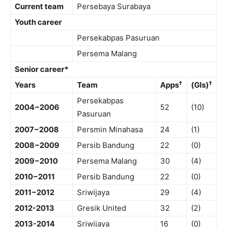
Current team
Persebaya Surabaya
Youth career
Persekabpas Pasuruan
Persema Malang
Senior career*
†
†
Years
Team
Apps
(Gls)
Persekabpas
2004−2006
52
(10)
Pasuruan
2007−2008
Persmin Minahasa
24
(1)
2008−2009
Persib Bandung
22
(0)
2009−2010
Persema Malang
30
(4)
2010−2011
Persib Bandung
22
(0)
2011−2012
Sriwijaya
29
(4)
2012-2013
Gresik United
32
(2)
2013-2014
Sriwijaya
16
(0)