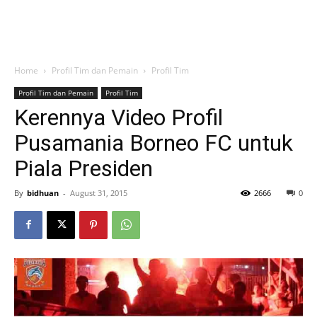
Home
Profil Tim dan Pemain
Profil Tim
Profil Tim dan Pemain
Profil Tim
Kerennya Video Profil
Pusamania Borneo FC untuk
Piala Presiden
By
bidhuan
-
August 31, 2015
2666
0