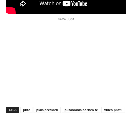
BACA JUGA
TAGS
pbfc
piala presiden
pusamania borneo fc
Video profil