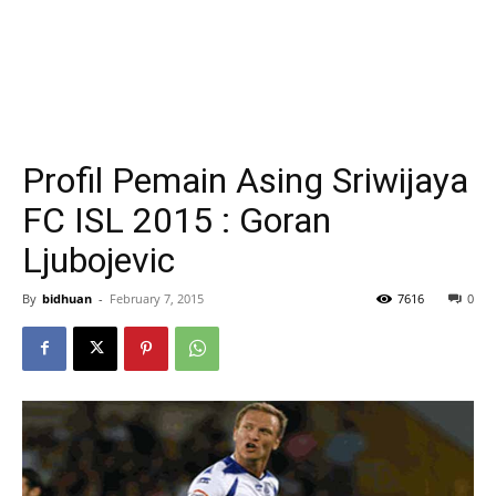
Profil Pemain Asing Sriwijaya
FC ISL 2015 : Goran
Ljubojevic
By
bidhuan
-
February 7, 2015
7616
0