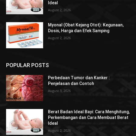
Ideal
August 2, 2026
Myonal (Obat Kejang Otot): Kegunaan,
Dosis, Harga dan Efek Samping
August 2, 2026
POPULAR POSTS
Perbedaan Tumor dan Kanker :
Penjelasan dan Contoh
August 3, 2026
Berat Badan Ideal Bayi: Cara Menghitung,
Perkembangan dan Cara Membuat Berat
Ideal
August 2, 2026