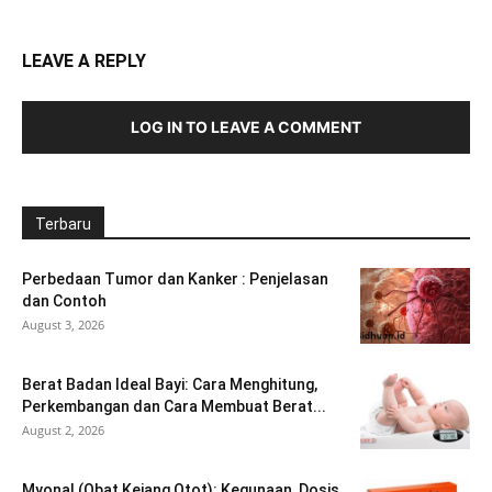
LEAVE A REPLY
LOG IN TO LEAVE A COMMENT
Terbaru
Perbedaan Tumor dan Kanker : Penjelasan
dan Contoh
August 3, 2026
Berat Badan Ideal Bayi: Cara Menghitung,
Perkembangan dan Cara Membuat Berat...
August 2, 2026
Myonal (Obat Kejang Otot): Kegunaan, Dosis,