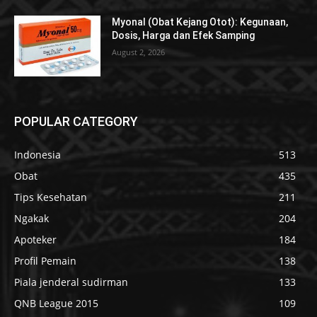
Myonal (Obat Kejang Otot): Kegunaan,
Dosis, Harga dan Efek Samping
August 2, 2026
POPULAR CATEGORY
Indonesia
513
Obat
435
Tips Kesehatan
211
Ngakak
204
Apoteker
184
Profil Pemain
138
Piala jenderal sudirman
133
QNB League 2015
109