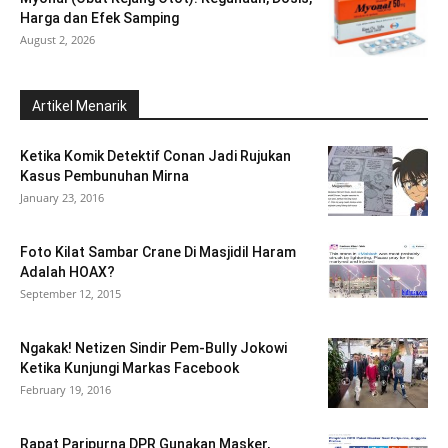
Harga dan Efek Samping
August 2, 2026
Artikel Menarik
Ketika Komik Detektif Conan Jadi Rujukan
Kasus Pembunuhan Mirna
January 23, 2016
Foto Kilat Sambar Crane Di Masjidil Haram
Adalah HOAX?
September 12, 2015
Ngakak! Netizen Sindir Pem-Bully Jokowi
Ketika Kunjungi Markas Facebook
February 19, 2016
Rapat Paripurna DPR Gunakan Masker,