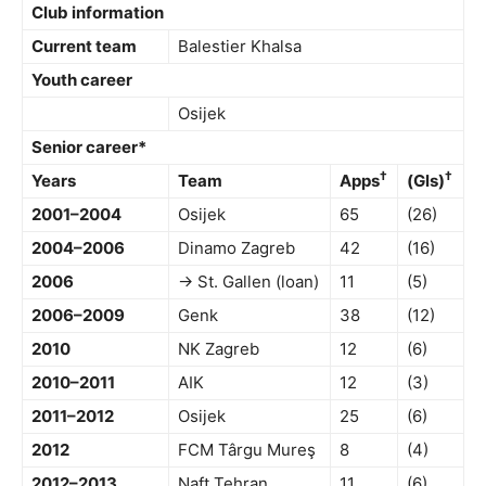
Club information
Current team
Balestier Khalsa
Youth career
Osijek
Senior career*
†
†
Years
Team
Apps
(Gls)
2001–2004
Osijek
65
(26)
2004–2006
Dinamo Zagreb
42
(16)
2006
→ St. Gallen (loan)
11
(5)
2006–2009
Genk
38
(12)
2010
NK Zagreb
12
(6)
2010–2011
AIK
12
(3)
2011–2012
Osijek
25
(6)
2012
FCM Târgu Mureş
8
(4)
2012–2013
Naft Tehran
11
(6)