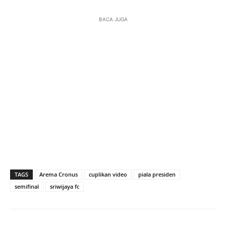
BACA JUGA
TAGS
Arema Cronus
cuplikan video
piala presiden
semifinal
sriwijaya fc