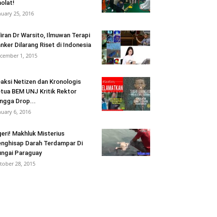
olat!
nuary 25, 2016
liran Dr Warsito, Ilmuwan Terapi
nker Dilarang Riset di Indonesia
cember 1, 2015
aksi Netizen dan Kronologis
tua BEM UNJ Kritik Rektor
ngga Drop...
nuary 6, 2016
eri! Makhluk Misterius
nghisap Darah Terdampar Di
ngai Paraguay
tober 28, 2015