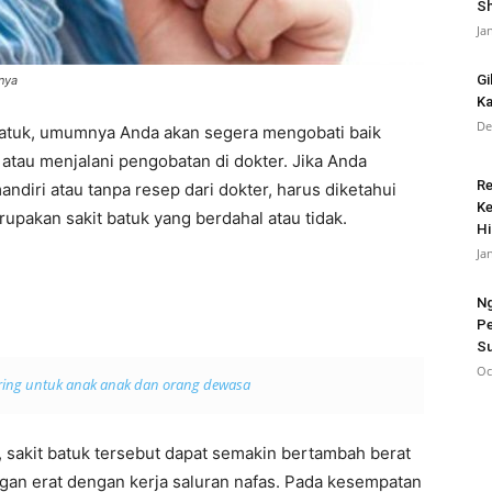
Sh
Ja
Gi
nya
Ka
De
batuk, umumnya Anda akan segera mengobati baik
 atau menjalani pengobatan di dokter. Jika Anda
Re
ndiri atau tanpa resep dari dokter, harus diketahui
Ke
rupakan sakit batuk yang berdahal atau tidak.
Hi
Ja
Ng
Pe
Su
Oc
ering untuk anak anak dan orang dewasa
, sakit batuk tersebut dapat semakin bertambah berat
gan erat dengan kerja saluran nafas. Pada kesempatan