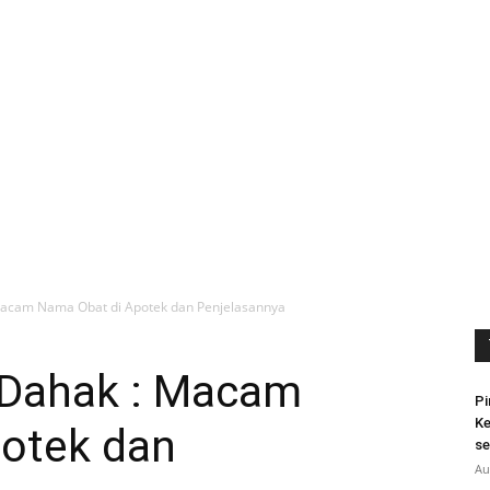
Macam Nama Obat di Apotek dan Penjelasannya
 Dahak : Macam
Pi
Ke
otek dan
se
Au