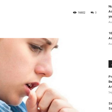
Nu
Ad
16602
0
ya
Au
10
Ad
Au
Pr
Be
Ar
Se
Si
Sa