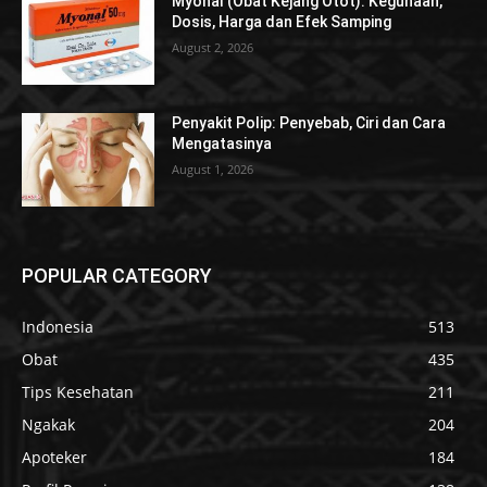
Myonal (Obat Kejang Otot): Kegunaan,
Dosis, Harga dan Efek Samping
August 2, 2026
Penyakit Polip: Penyebab, Ciri dan Cara
Mengatasinya
August 1, 2026
POPULAR CATEGORY
Indonesia
513
Obat
435
Tips Kesehatan
211
Ngakak
204
Apoteker
184