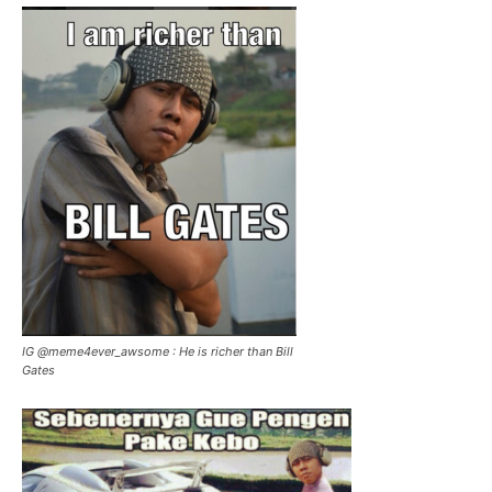
IG @meme4ever_awsome : He is richer than Bill
Gates