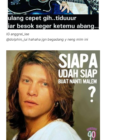
IG anggrei_lee
@dolphin_jui hahaha jgn begadang y neng mlm ini