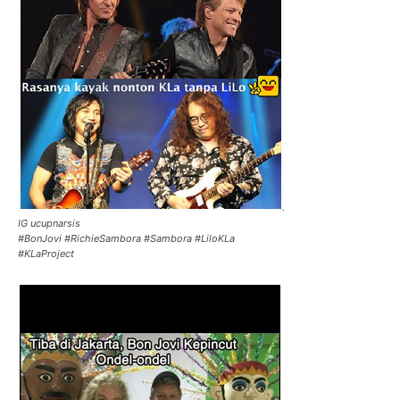
IG ucupnarsis
#BonJovi #RichieSambora #Sambora #LiloKLa
#KLaProject