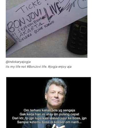
@indokaryajogja
its my life not #BonJovi life. #jogja enjoy aja