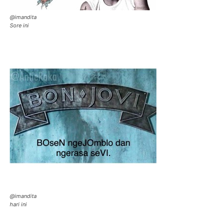
@imandita
Sore ini
@imandita
hari ini