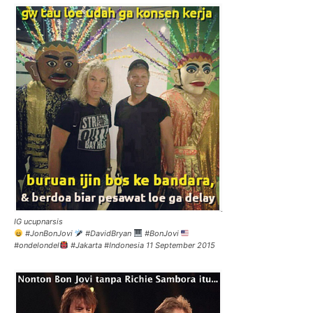
IG ucupnarsis
#JonBonJovi
#DavidBryan
#BonJovi
#ondelondel
#Jakarta #Indonesia 11 September 2015