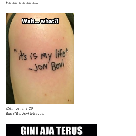
Hahahhahahahha….
@its_just_me_29
Bad @BonJovi tattoo lol