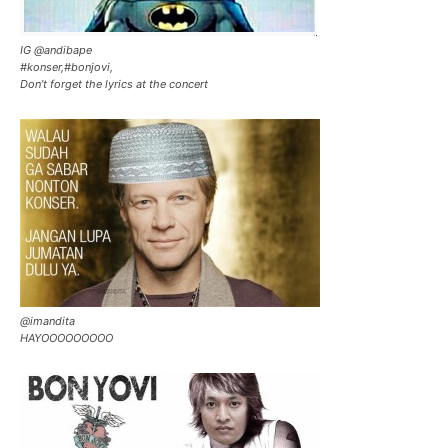
IG @andibape
#konser,#bonjovi,
Don’t forget the lyrics at the concert
@imandita
HAYOOOOOOOOO