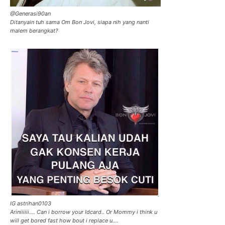
@Generasi90an
Ditanyain tuh sama Om Bon Jovi, siapa nih yang nanti
malem berangkat?
IG astrihan0103
Ariniiiiii…. Can i borrow your Idcard.. Or Mommy i think u
will get bored fast how bout i replace u….