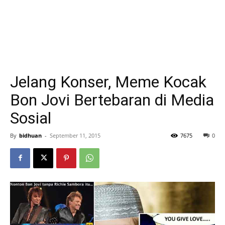
Jelang Konser, Meme Kocak
Bon Jovi Bertebaran di Media
Sosial
By
bidhuan
-
September 11, 2015
7675
0