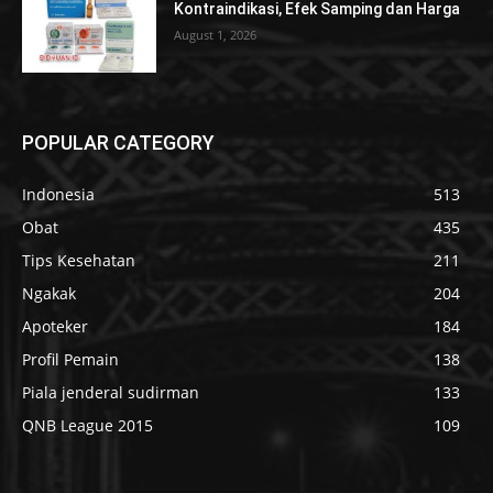
Kontraindikasi, Efek Samping dan Harga
August 1, 2026
POPULAR CATEGORY
Indonesia
513
Obat
435
Tips Kesehatan
211
Ngakak
204
Apoteker
184
Profil Pemain
138
Piala jenderal sudirman
133
QNB League 2015
109