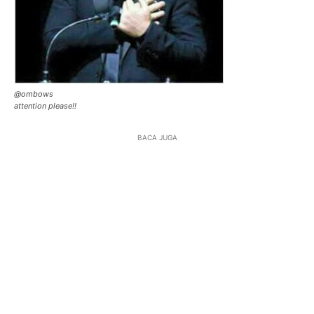
@ombows
attention please!!
BACA JUGA