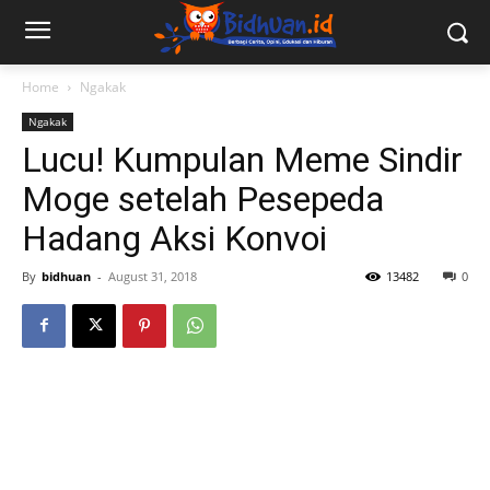
Home
Ngakak
Ngakak
Lucu! Kumpulan Meme Sindir
Moge setelah Pesepeda
Hadang Aksi Konvoi
By
bidhuan
-
August 31, 2018
13482
0