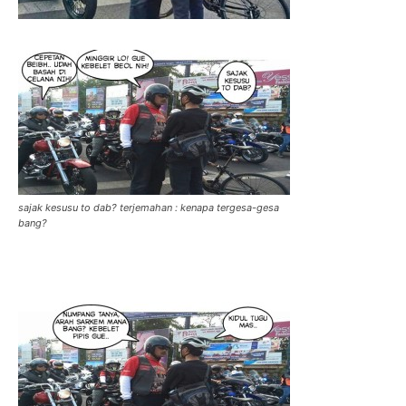
sajak kesusu to dab? terjemahan : kenapa tergesa-gesa
bang?