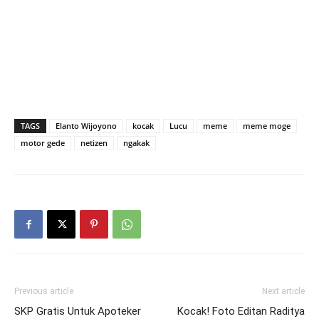
TAGS
Elanto Wijoyono
kocak
Lucu
meme
meme moge
motor gede
netizen
ngakak
Previous article
Next article
SKP Gratis Untuk Apoteker
Kocak! Foto Editan Raditya