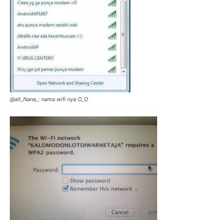
@all_Nana_: nama wifi nya O_O