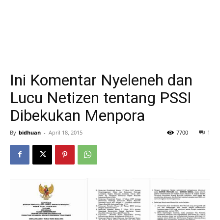
Ini Komentar Nyeleneh dan
Lucu Netizen tentang PSSI
Dibekukan Menpora
By
bidhuan
-
April 18, 2015
7700
1