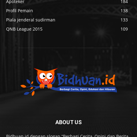
Apoteker
184
Profil Pemain
138
Piala jenderal sudirman
133
QNB League 2015
109
ABOUT US
Bidhuan.id dengan slogan “Berbagi Cerita, Opini dan Berita