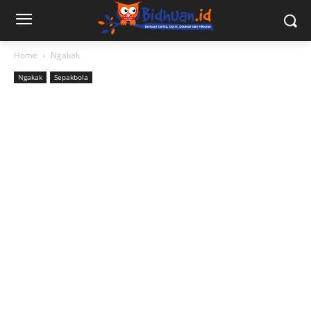
Home
Ngakak
Ngakak
Sepakbola