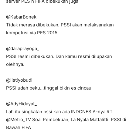
server PES n FIFA dibekukan juga
@KabarBonek:
Tidak merasa dibekukan, PSSI akan melaksanakan
kompetusi via PES 2015
@daraprayoga_
PSSI resmi dibekukan. Dan kamu resmi dilupakan
olehnya.
@listiyobudi
PSSI udah beku…tinggal bikin es cincau
@AdyHidayat_
Lah itu singkatan pssi kan ada INDONESIA-nya RT
@Metro_TV Soal Pembekuan, La Nyala Mattalitti: PSSI di
Bawah FIFA