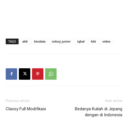
TAGS
aldi
biodata
coboy junior
iqbal
kiki
video
Previous article
Next article
Classy Full Modifikasi
Bedanya Kuliah di Jepang
dengan di Indonesia