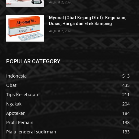
August 2, 2026
Myonal (Obat Kejang Otot): Kegunaan,
Dosis, Harga dan Efek Samping
August 2, 2026
POPULAR CATEGORY
Indonesia
513
Obat
435
Tips Kesehatan
211
Ngakak
204
Apoteker
184
Profil Pemain
138
Piala jenderal sudirman
133