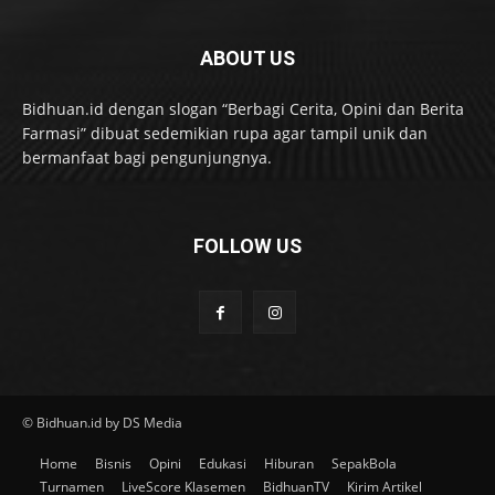
ABOUT US
Bidhuan.id dengan slogan “Berbagi Cerita, Opini dan Berita
Farmasi” dibuat sedemikian rupa agar tampil unik dan
bermanfaat bagi pengunjungnya.
FOLLOW US
© Bidhuan.id by DS Media
Home
Bisnis
Opini
Edukasi
Hiburan
SepakBola
Turnamen
LiveScore Klasemen
BidhuanTV
Kirim Artikel