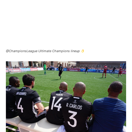
@ChampionsLeague Ultimate Champions lineup