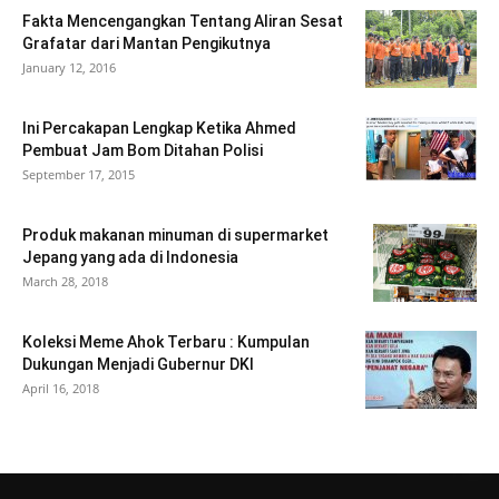
Fakta Mencengangkan Tentang Aliran Sesat
Grafatar dari Mantan Pengikutnya
January 12, 2016
Ini Percakapan Lengkap Ketika Ahmed
Pembuat Jam Bom Ditahan Polisi
September 17, 2015
Produk makanan minuman di supermarket
Jepang yang ada di Indonesia
March 28, 2018
Koleksi Meme Ahok Terbaru : Kumpulan
Dukungan Menjadi Gubernur DKI
April 16, 2018