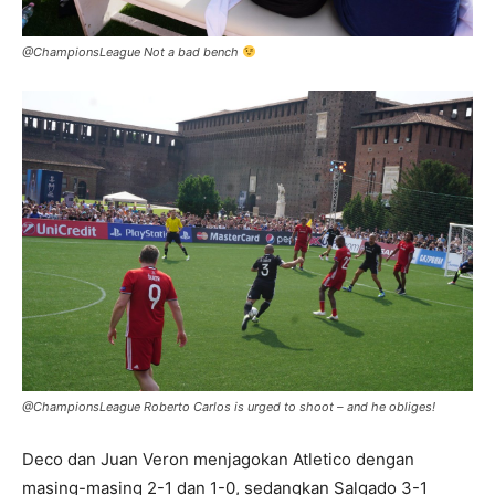
@ChampionsLeague Not a bad bench
@ChampionsLeague Roberto Carlos is urged to shoot – and he obliges!
Deco dan Juan Veron menjagokan Atletico dengan
masing-masing 2-1 dan 1-0, sedangkan Salgado 3-1