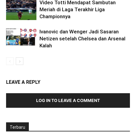
Video Totti Mendapat Sambutan
Meriah di Laga Terakhir Liga
Championnya
Ivanovic dan Wenger Jadi Sasaran
Netizen setelah Chelsea dan Arsenal
Kalah
LEAVE A REPLY
LOG IN TO LEAVE A COMMENT
Terbaru