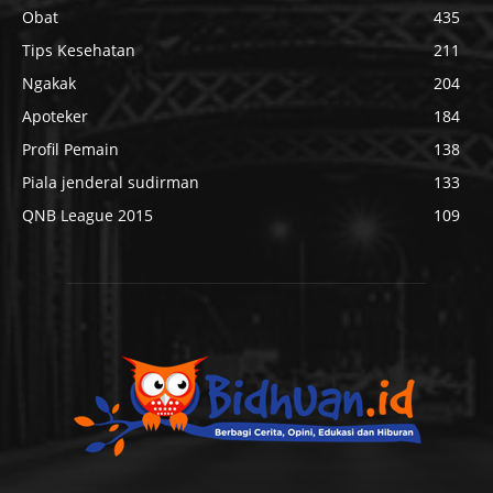
Obat
435
Tips Kesehatan
211
Ngakak
204
Apoteker
184
Profil Pemain
138
Piala jenderal sudirman
133
QNB League 2015
109