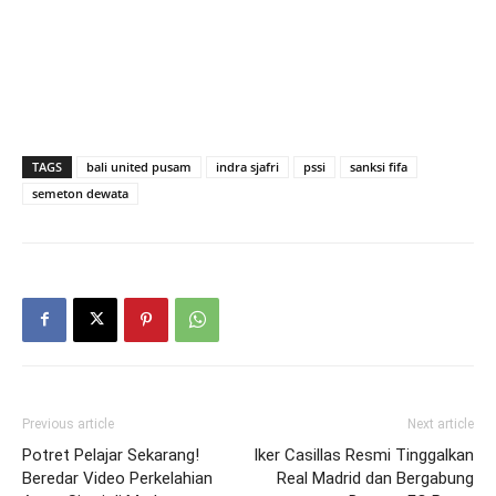
TAGS
bali united pusam
indra sjafri
pssi
sanksi fifa
semeton dewata
Previous article
Next article
Potret Pelajar Sekarang!
Iker Casillas Resmi Tinggalkan
Beredar Video Perkelahian
Real Madrid dan Bergabung