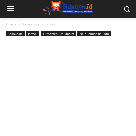
Home
Sepakbola
Jadwal
Sepakbola
Jadwal
Turnamen Pra Musim
Piala Indonesia Satu