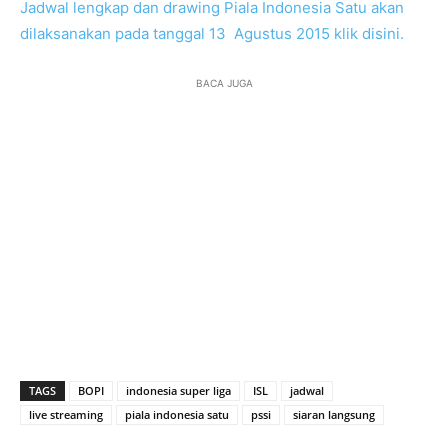
Jadwal lengkap dan drawing Piala Indonesia Satu akan
dilaksanakan pada tanggal 13 Agustus 2015 klik disini.
BACA JUGA
TAGS
BOPI
indonesia super liga
ISL
jadwal
live streaming
piala indonesia satu
pssi
siaran langsung