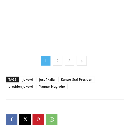
1
2
3
TAGS
jokowi
jusuf kalla
Kantor Staf Presiden
presiden jokowi
Yanuar Nugroho