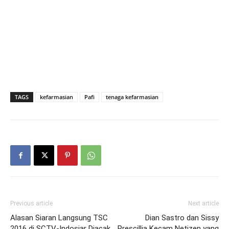
TAGS
kefarmasian
Pafi
tenaga kefarmasian
Previous article
Next article
Alasan Siaran Langsung TSC
Dian Sastro dan Sissy
2016 di SCTV-Indosiar Diacak
Prescillia Kecam Netizen yang