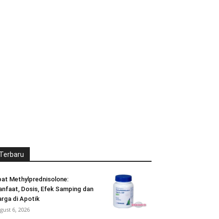
Terbaru
at Methylprednisolone:
nfaat, Dosis, Efek Samping dan
rga di Apotik
gust 6, 2026