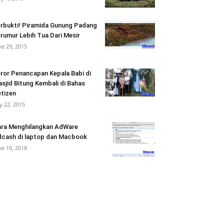
rbukti! Piramida Gunung Padang
rumur Lebih Tua Dari Mesir
ne 29, 2015
ror Penancapan Kepala Babi di
sjid Bitung Kembali di Bahas
tizen
ly 22, 2015
ra Menghilangkan AdWare
cash di laptop dan Macbook
ne 10, 2018