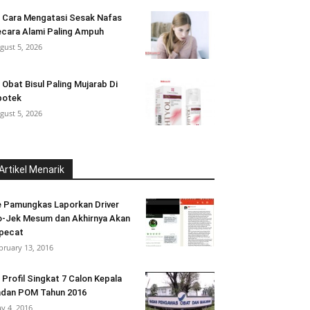
 Cara Mengatasi Sesak Nafas
cara Alami Paling Ampuh
gust 5, 2026
 Obat Bisul Paling Mujarab Di
potek
gust 5, 2026
Artikel Menarik
 Pamungkas Laporkan Driver
-Jek Mesum dan Akhirnya Akan
pecat
bruary 13, 2016
i Profil Singkat 7 Calon Kepala
dan POM Tahun 2016
y 4, 2016