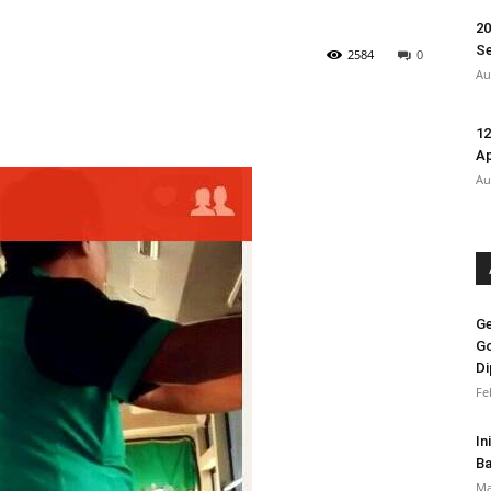
20
Se
2584
0
Au
12
A
Au
Ge
Go
Di
Fe
In
Ba
Ma