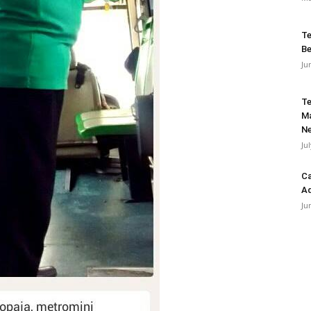
Te
Be
Ju
Te
Ma
Ne
Ju
Ca
Ad
Ju