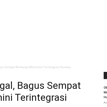
us Sempat Berharap Metromini Terintegrasi Busway
gal, Bagus Sempat
Ob
Ma
ni Terintegrasi
Ha
Au