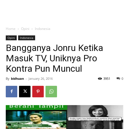
Home
Opini
Indonesia
Opini
Indonesia
Bangganya Jonru Ketika
Masuk TV, Uniknya Pro
Kontra Pun Muncul
By
bidhuan
-
January 26, 2016
3951
0