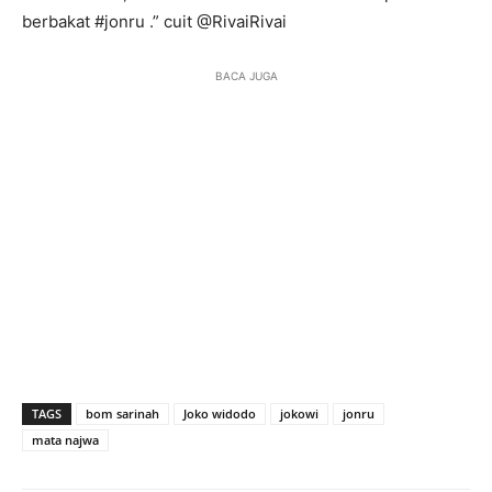
berbakat #jonru .” cuit @RivaiRivai
BACA JUGA
TAGS
bom sarinah
Joko widodo
jokowi
jonru
mata najwa